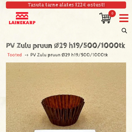
Tasuta tarne alates 122€ ostust!
0
PV Zulu pruun Ø29 h19/500/1000tk
Tooted
->
PV Zulu pruun Ø29 h19/500/1000tk