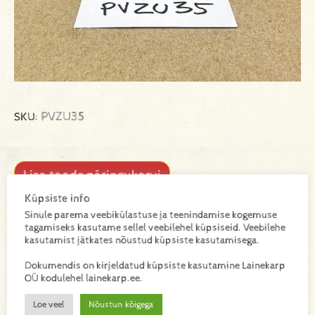
PVZU35
SKU:
Lisa toode päringukorvi
Küpsiste info
Lisainfo
Sinule parema veebikülastuse ja teenindamise kogemuse
tagamiseks kasutame sellel veebilehel küpsiseid. Veebilehe
kasutamist jätkates nõustud küpsiste kasutamisega.
Kaal
Dokumendis on kirjeldatud küpsiste kasutamine Lainekarp
0,158 kg
OÜ kodulehel lainekarp.ee.
Mõõtmed
Loe veel
Nõustun kõigega