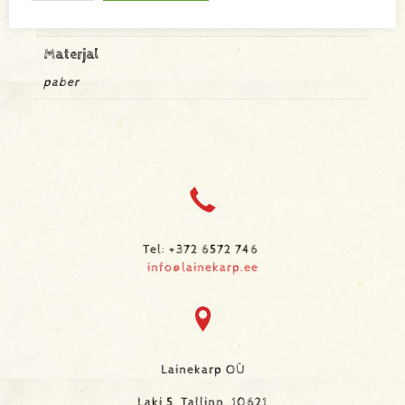
29 × 19 mm
Materjal
paber
Tel: +372 6572 746
info@lainekarp.ee
Lainekarp OÜ
Laki 5, Tallinn, 10621