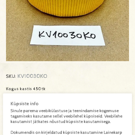
KV10030KO
SKU:
Kogus kastis 450tk
Küpsiste info
Sinule parema veebikülastuse ja teenindamise kogemuse
Lisa toode päringukorvi
tagamiseks kasutame sellel veebilehel küpsiseid. Veebilehe
kasutamist jätkates nõustud küpsiste kasutamisega.
Lisainfo
Dokumendis on kirjeldatud küpsiste kasutamine Lainekarp