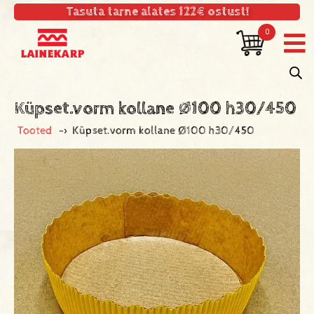
Tasuta tarne alates 122€ ostust!
0
Küpset.vorm kollane Ø100 h30/450
Tooted
->
Küpset.vorm kollane Ø100 h30/450