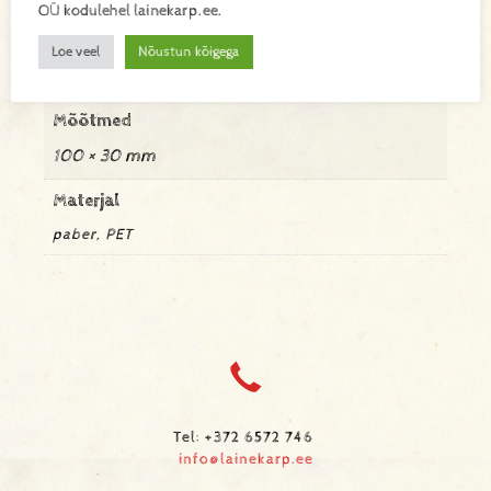
OÜ kodulehel lainekarp.ee.
Kaal
Loe veel
Nõustun kõigega
0,004 kg
Mõõtmed
100 × 30 mm
Materjal
paber, PET
Tel: +372 6572 746
info@lainekarp.ee