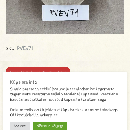
PVEV71
SKU:
Lisa toode päringukorvi
Küpsiste info
Lisainfo
Sinule parema veebikülastuse ja teenindamise kogemuse
tagamiseks kasutame sellel veebilehel küpsiseid. Veebilehe
kasutamist jätkates nõustud küpsiste kasutamisega.
Kaal
Dokumendis on kirjeldatud küpsiste kasutamine Lainekarp
1,56 kg
OÜ kodulehel lainekarp.ee.
Loe veel
Nõustun kõigega
Mõõtmed