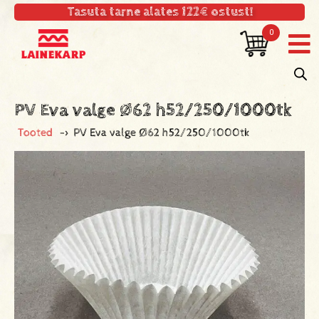
Tasuta tarne alates 122€ ostust!
0
PV Eva valge Ø62 h52/250/1000tk
Tooted
->
PV Eva valge Ø62 h52/250/1000tk