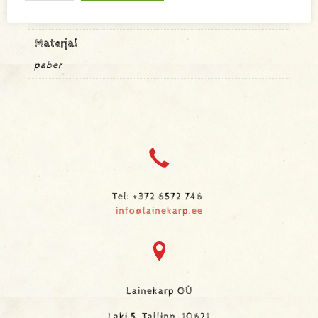
62 × 52 mm
Materjal
paber
Tel: +372 6572 746
info@lainekarp.ee
Lainekarp OÜ
Laki 5, Tallinn, 10621