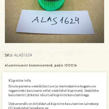
ALAS1624
SKU:
Alumiiniumist kommivormid, pakis 1000tk
Küpsiste info
Lisa toode päringukorvi
Sinule parema veebikülastuse ja teenindamise kogemuse
tagamiseks kasutame sellel veebilehel küpsiseid. Veebilehe
kasutamist jätkates nõustud küpsiste kasutamisega.
Lisainfo
Dokumendis on kirjeldatud küpsiste kasutamine Lainekarp
OÜ kodulehel lainekarp.ee.