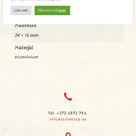
Kaal
Loe veel
Nõustun kõigega
0,26 kg
Mõõtmed
24 × 16 mm
Materjal
alumiinium
Tel: +372 6572 746
info@lainekarp.ee