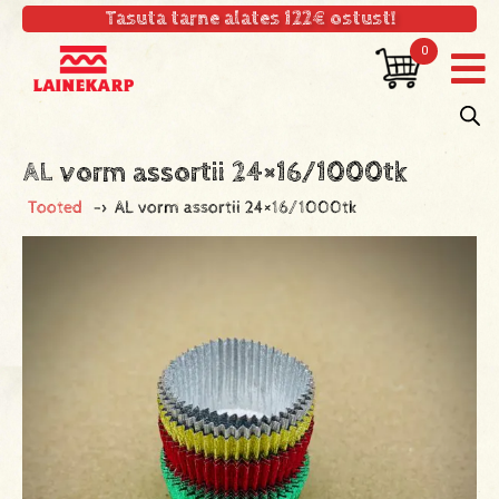
Tasuta tarne alates 122€ ostust!
0
AL vorm assortii 24×16/1000tk
Tooted
->
AL vorm assortii 24×16/1000tk