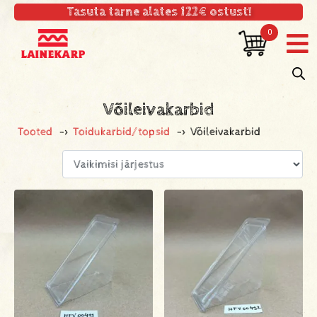
Tasuta tarne alates 122€ ostust!
0
Võileivakarbid
Tooted
->
Toidukarbid/topsid
->
Võileivakarbid