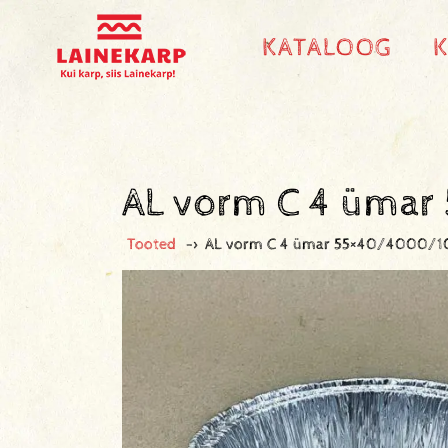
KATALOOG
AL vorm C 4 üma
Tooted
->
AL vorm C 4 ümar 55×40/4000/