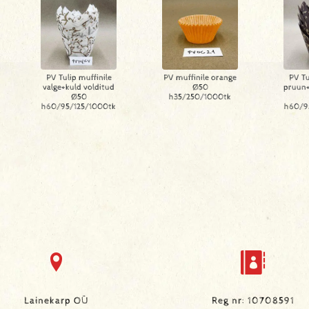
PV Tulip muffinile
PV muffinile orange
PV Tu
valge+kuld volditud
Ø50
pruun+
Ø50
h35/250/1000tk
h60/95/125/1000tk
h60/9
Lainekarp OÜ
Reg nr: 10708591