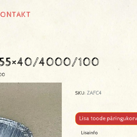
KONTAKT
r 55×40/4000/100
100
ZAFC4
SKU:
Lisa toode päringukorv
Lisainfo