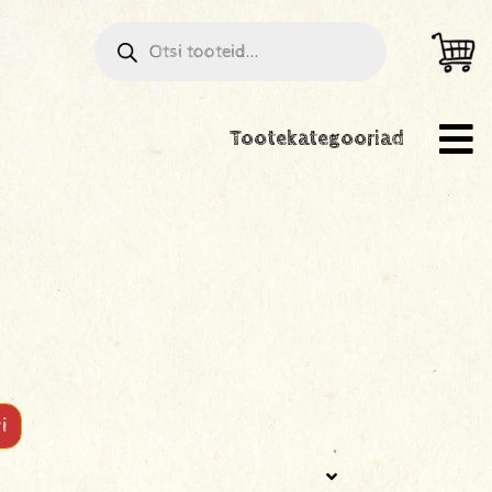
Tootekategooriad
i