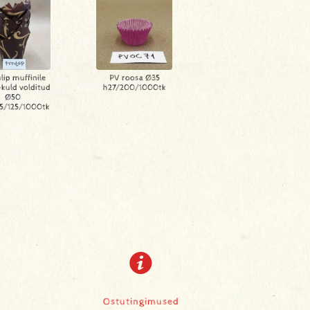
lip muffinile
PV roosa Ø35
kuld volditud
h27/200/1000tk
Ø50
5/125/1000tk
Ostutingimused