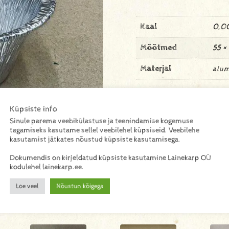
Kaal
0,0
Mõõtmed
55 
Materjal
alum
Küpsiste info
Sinule parema veebikülastuse ja teenindamise kogemuse
tagamiseks kasutame sellel veebilehel küpsiseid. Veebilehe
kasutamist jätkates nõustud küpsiste kasutamisega.
Dokumendis on kirjeldatud küpsiste kasutamine Lainekarp OÜ
kodulehel lainekarp.ee.
Loe veel
Nõustun kõigega