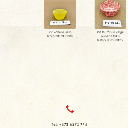
PV kollane Ø35
PV Muffinile valge
h27/200/1000tk
punane Ø48
h30/250/1000tk
Tel: +372 6572 746