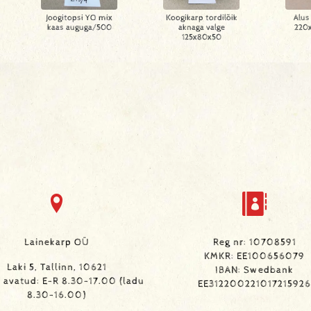
Joogitopsi YO mix
Koogikarp tordilõik
Alus
kaas auguga/500
aknaga valge
220x
125x80x50
Lainekarp OÜ
Reg nr: 10708591
KMKR: EE100656079
Laki 5, Tallinn, 10621
IBAN: Swedbank
avatud: E-R 8.30-17.00 (ladu
EE312200221017215926
8.30-16.00)