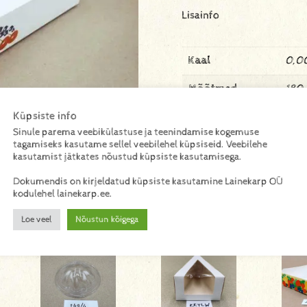
Lisainfo
Kaal
0,00
Mõõtmed
180 
Küpsiste info
Materjal
kart
Sinule parema veebikülastuse ja teenindamise kogemuse
tagamiseks kasutame sellel veebilehel küpsiseid. Veebilehe
kasutamist jätkates nõustud küpsiste kasutamisega.
Dokumendis on kirjeldatud küpsiste kasutamine Lainekarp OÜ
kodulehel lainekarp.ee.
Loe veel
Nõustun kõigega