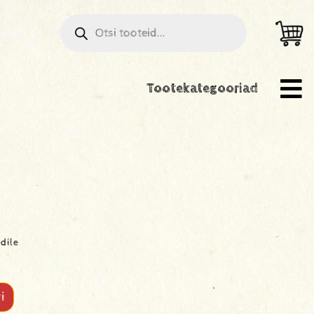
Tootekategooriad
idile
i