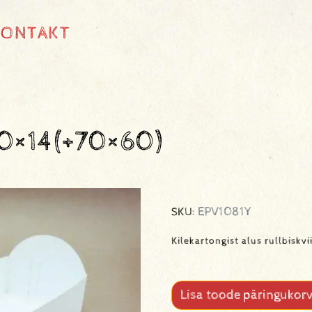
KONTAKT
180×14(+70×60)
EPV1081Y
SKU:
Kilekartongist alus rullbiskvi
Lisa toode päringukorv