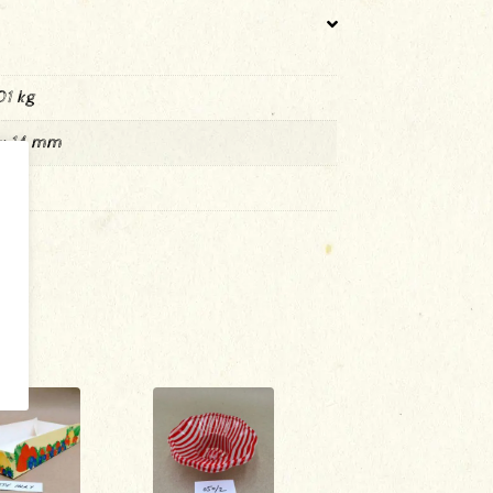
1 kg
× 14 mm
ong