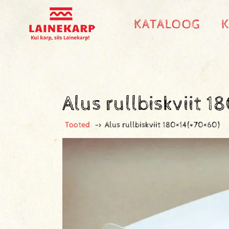
KATALOOG
Alus rullbiskviit 
Tooted
->
Alus rullbiskviit 180×14(+70×60)