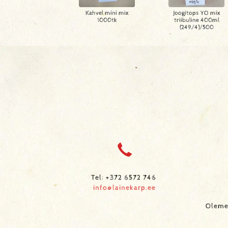
Kahvel mini mix
Joogitops YO mix
1000tk
triibuline 400ml
(249/4)/500
Tel: +372 6572 746
info@lainekarp.ee
Oleme 