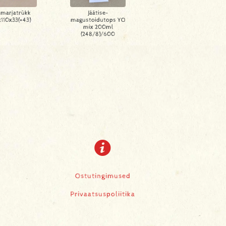
 marjatrükk
Jäätise-
110x33(+43)
magustoidutops YO
mix 200ml
(248/8)/600
Ostutingimused
Privaatsuspoliitika