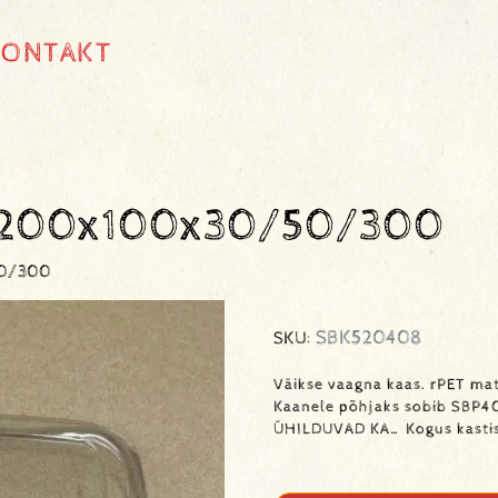
KONTAKT
T 200x100x30/50/300
50/300
SBK520408
SKU:
Väikse vaagna kaas. rPET ma
Kaanele põhjaks sobib SBP4
ÜHILDUVAD KA… Kogus kasti