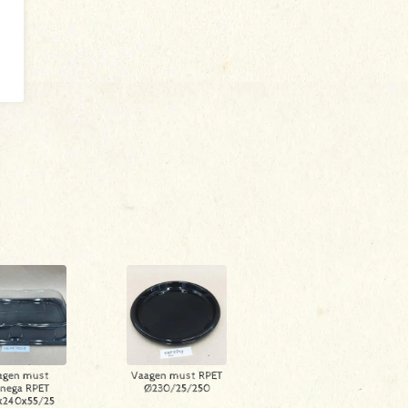
agen must
Vaagen must RPET
nega RPET
Ø230/25/250
x240x55/25