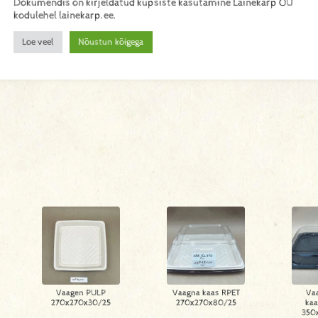
Dokumendis on kirjeldatud küpsiste kasutamine Lainekarp OÜ
kodulehel lainekarp.ee.
Loe veel
Nõustun kõigega
Vaagen PULP
Vaagna kaas RPET
Va
270x270x30/25
270x270x80/25
kaa
350