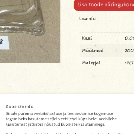
Lisa toode päringukorv
Lisainfo
Kaal
0,01
Mõõtmed
200
Materjal
rPET
Küpsiste info
Sinule parema veebikülastuse ja teenindamise kogemuse
tagamiseks kasutame sellel veebilehel küpsiseid. Veebilehe
kasutamist jätkates nõustud küpsiste kasutamisega.