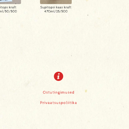
itops kraft
Supitopsi kaas kraft
ml/50/500
470ml/25/500
Ostutingimused
Privaatsuspoliitika