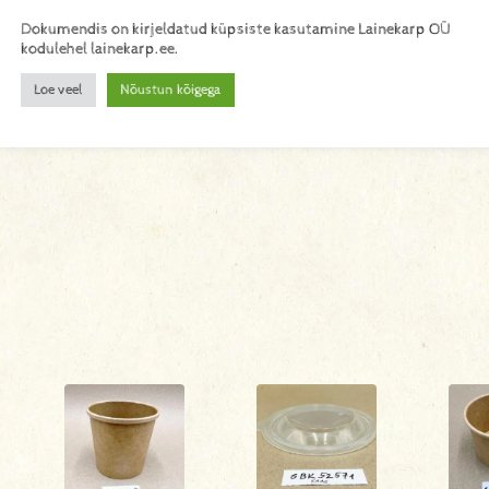
Dokumendis on kirjeldatud küpsiste kasutamine Lainekarp OÜ
kodulehel lainekarp.ee.
Loe veel
Nõustun kõigega