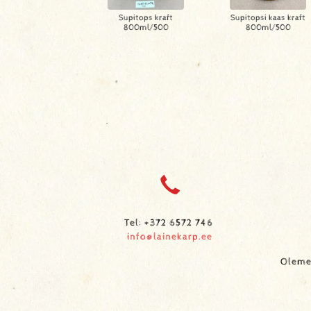
Supitops kraft
Supitopsi kaas kraft
800ml/500
800ml/500
Tel: +372 6572 746
info@lainekarp.ee
Oleme 