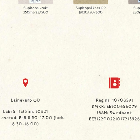
Supitops kraft
Supitopsi kaas PP
Sup
350ml/25/500
Ø130/50/500
230
Lainekarp OÜ
Reg nr: 10708591
KMKR: EE100656079
Laki 5, Tallinn, 10621
IBAN: Swedbank
avatud: E-R 8.30-17.00 (ladu
EE312200221017215926
8.30-16.00)