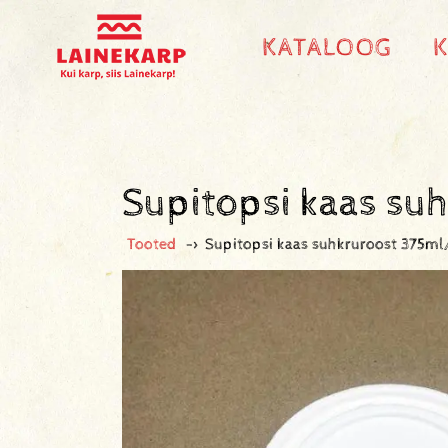
KATALOOG
Supitopsi kaas s
Tooted
->
Supitopsi kaas suhkruroost 375m