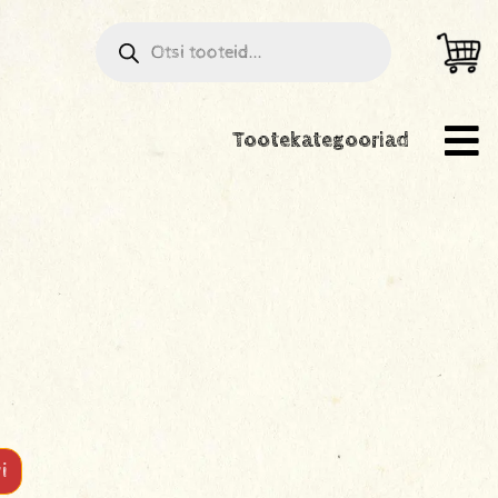
Tootekategooriad
i