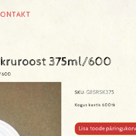
KONTAKT
uhkruroost 375ml/600
l/600
GBSRSK375
SKU:
Kogus kastis 600tk
Lisa toode päringukorv