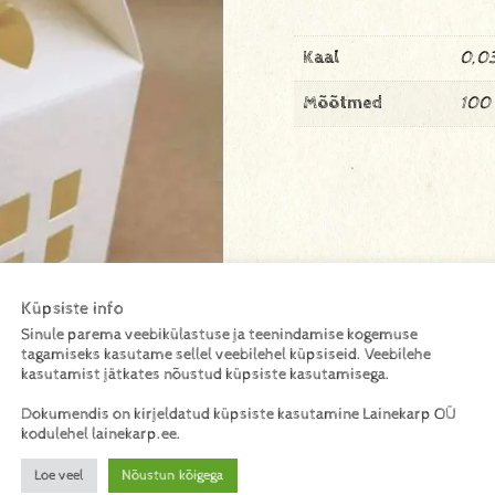
Kaal
0,03
Mõõtmed
100
Küpsiste info
Sinule parema veebikülastuse ja teenindamise kogemuse
tagamiseks kasutame sellel veebilehel küpsiseid. Veebilehe
kasutamist jätkates nõustud küpsiste kasutamisega.
Dokumendis on kirjeldatud küpsiste kasutamine Lainekarp OÜ
kodulehel lainekarp.ee.
Loe veel
Nõustun kõigega