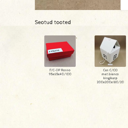
Seotud tooted
F/C-DP Rosso
Cas C/CO
95x65x40/100
mat.bianco
kingikarp
200x200x180/20