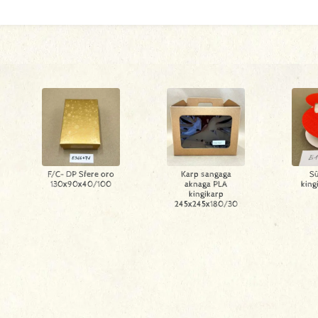
F/C- DP Sfere oro
Karp sangaga
Sü
130x90x40/100
aknaga PLA
king
kingikarp
245x245x180/30