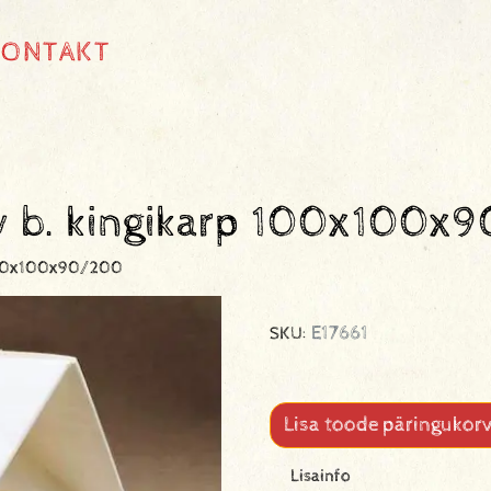
KONTAKT
 b. kingikarp 100x100x
100x100x90/200
E17661
SKU:
Lisa toode päringukorv
Lisainfo