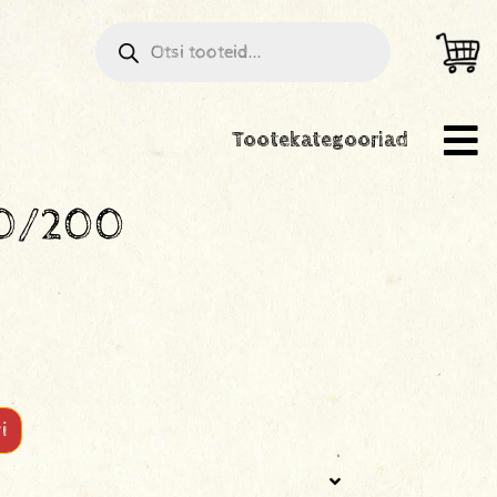
Tootekategooriad
90/200
i