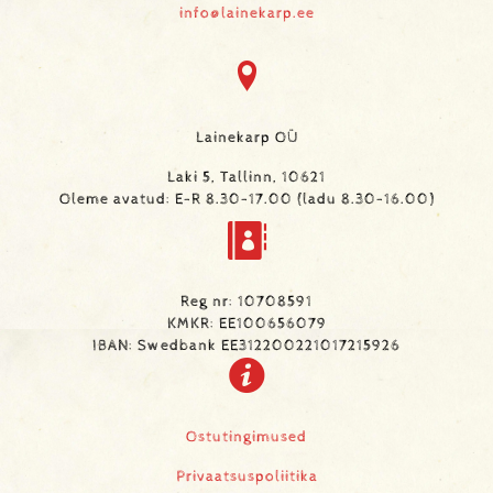
info@lainekarp.ee
Lainekarp OÜ
Laki 5, Tallinn, 10621
Oleme avatud: E-R 8.30-17.00 (ladu 8.30-16.00)
Reg nr: 10708591
KMKR: EE100656079
IBAN: Swedbank EE312200221017215926
Ostutingimused
Privaatsuspoliitika