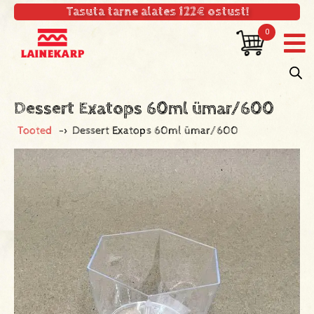
Tasuta tarne alates 122€ ostust!
0
Dessert Exatops 60ml ümar/600
Tooted
->
Dessert Exatops 60ml ümar/600