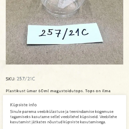
257/21C
SKU:
Plastikust ümar 60ml magustoidutops. Tops on ilma
kaaneta. Kogus kastis 600tk
Küpsiste info
Sinule parema veebikülastuse ja teenindamise kogemuse
tagamiseks kasutame sellel veebilehel küpsiseid. Veebilehe
Lisa toode päringukorvi
kasutamist jätkates nõustud küpsiste kasutamisega.