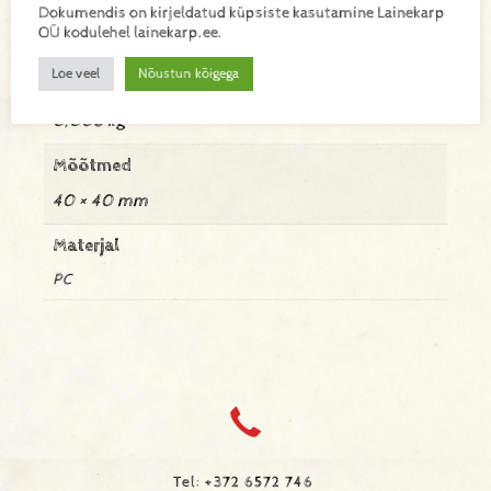
Lisainfo
Dokumendis on kirjeldatud küpsiste kasutamine Lainekarp
OÜ kodulehel lainekarp.ee.
Loe veel
Nõustun kõigega
Kaal
0,008 kg
Mõõtmed
40 × 40 mm
Materjal
PC
Tel: +372 6572 746