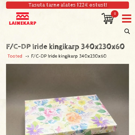
Tasuta tarne alates 122€ ostust!
0
F/C-DP Iride kingikarp 340x230x60
Tooted
->
F/C-DP Iride kingikarp 340x230x60