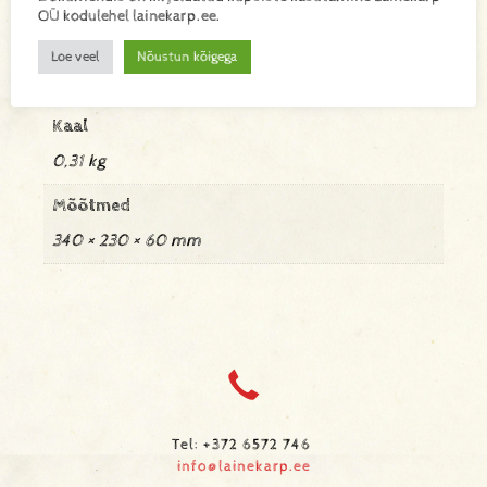
Lisa toode päringukorvi
OÜ kodulehel lainekarp.ee.
Lisainfo
Loe veel
Nõustun kõigega
Kaal
0,31 kg
Mõõtmed
340 × 230 × 60 mm
Tel: +372 6572 746
info@lainekarp.ee