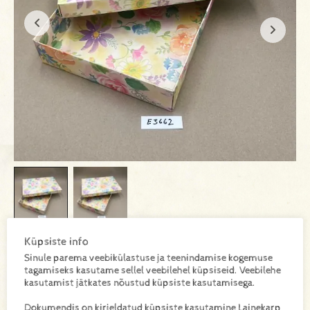
Küpsiste info
E3662
SKU:
Sinule parema veebikülastuse ja teenindamise kogemuse
tagamiseks kasutame sellel veebilehel küpsiseid. Veebilehe
kasutamist jätkates nõustud küpsiste kasutamisega.
Dokumendis on kirjeldatud küpsiste kasutamine Lainekarp