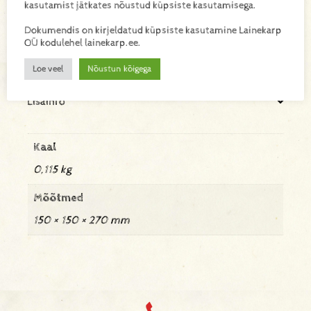
kasutamist jätkates nõustud küpsiste kasutamisega.
E129607S
SKU:
Dokumendis on kirjeldatud küpsiste kasutamine Lainekarp
OÜ kodulehel lainekarp.ee.
Lisa toode päringukorvi
Loe veel
Nõustun kõigega
Lisainfo
Kaal
0,115 kg
Mõõtmed
150 × 150 × 270 mm