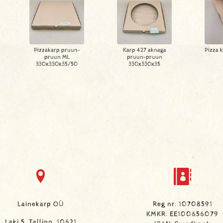
Pizzakarp pruun-
Karp 427 aknaga
Pizza 
pruun ML
pruun-pruun
330x330x35/50
330x330x35
Lainekarp OÜ
Reg nr: 10708591
KMKR: EE100656079
Laki 5, Tallinn, 10621