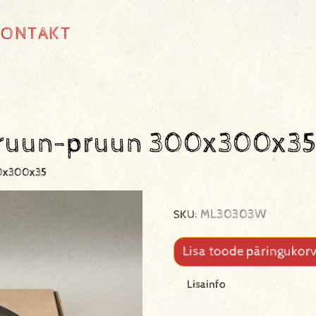
KONTAKT
 pruun-pruun 300x300x3
00x300x35
ML30303W
SKU:
Lisa toode päringukorv
Lisainfo