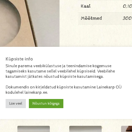
Kaal
0,10
Mõõtmed
300
Küpsiste info
Sinule parema veebikülastuse ja teenindamise kogemuse
tagamiseks kasutame sellel veebilehel küpsiseid. Veebilehe
kasutamist jätkates nõustud küpsiste kasutamisega.
Dokumendis on kirjeldatud küpsiste kasutamine Lainekarp OÜ
kodulehel lainekarp.ee.
Loe veel
Nõustun kõigega