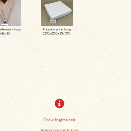
kolmnurk karp
Pizzakarp kartong
ML/50
200x200x35/100
Ostutingimused
Privaatsuspoliitika