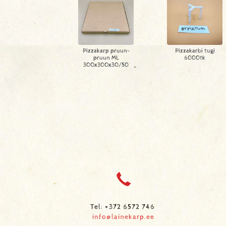
Pizzakarp pruun-
Pizzakarbi tugi
pruun ML
6000tk
300x300x30/50
Tel: +372 6572 746
info@lainekarp.ee