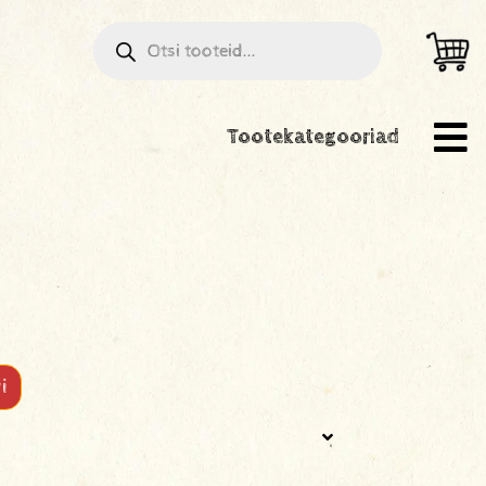
Tootekategooriad
5
i