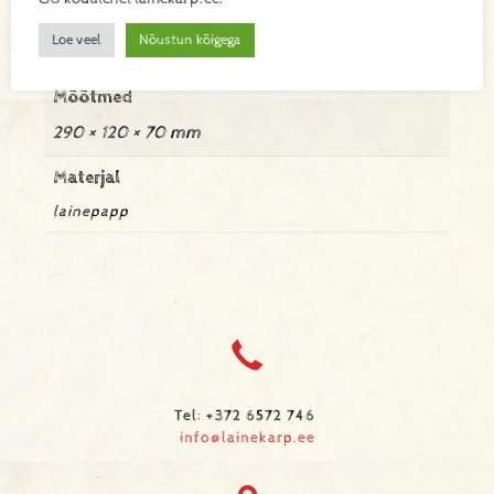
Kaal
Loe veel
Nõustun kõigega
0,042 kg
Mõõtmed
290 × 120 × 70 mm
Materjal
lainepapp
Tel: +372 6572 746
info@lainekarp.ee