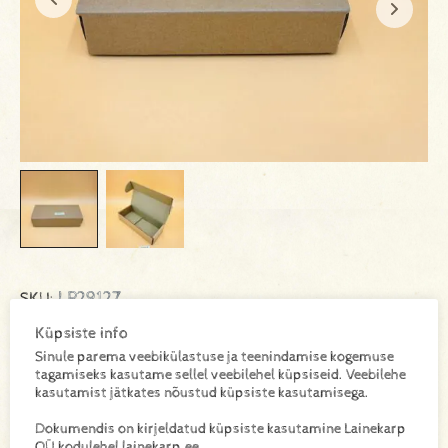
LP29127
SKU:
Küpsiste info
Lisa toode päringukorvi
Sinule parema veebikülastuse ja teenindamise kogemuse
tagamiseks kasutame sellel veebilehel küpsiseid. Veebilehe
kasutamist jätkates nõustud küpsiste kasutamisega.
Lisainfo
Dokumendis on kirjeldatud küpsiste kasutamine Lainekarp
OÜ kodulehel lainekarp.ee.