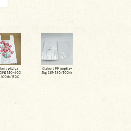
kott pildiga
Kilekott PP nopitav
HDPE 350×600
3kg 225×380/500tk
 100tk/1500