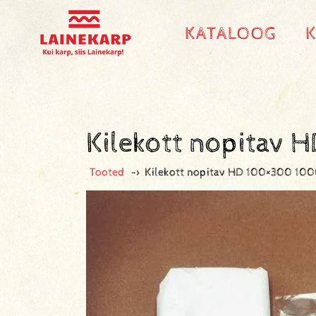
KATALOOG
Kilekott nopitav
Tooted
->
Kilekott nopitav HD 100×300 100