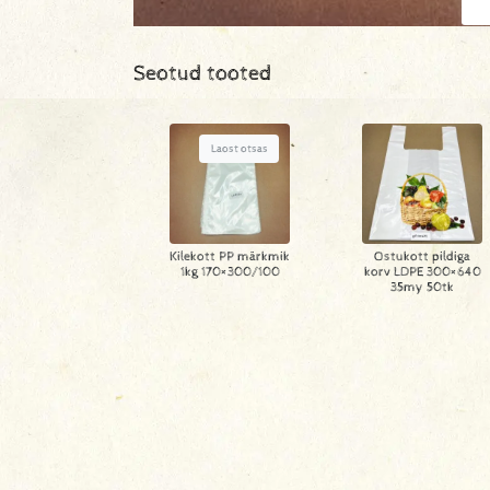
Seotud tooted
Laost otsas
Kilekott PP märkmik
Ostukott pildiga
1kg 170×300/100
korv LDPE 300×640
35my 50tk