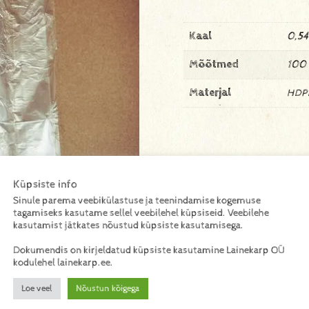
Kaal
0,54
Mõõtmed
100
Materjal
HDP
Küpsiste info
Sinule parema veebikülastuse ja teenindamise kogemuse
tagamiseks kasutame sellel veebilehel küpsiseid. Veebilehe
kasutamist jätkates nõustud küpsiste kasutamisega.
Dokumendis on kirjeldatud küpsiste kasutamine Lainekarp OÜ
kodulehel lainekarp.ee.
Loe veel
Nõustun kõigega