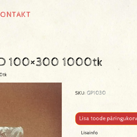
KONTAKT
 HD 100×300 1000tk
0tk
GP1030
SKU:
Lisa toode päringukorv
Lisainfo