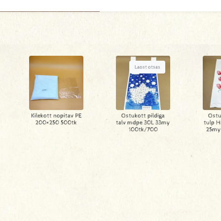
Laost otsas
Kilekott nopitav PE
Ostukott pildiga
Ostu
200×250 500tk
talv mdpe 30L 33my
tulp 
100tk/700
25my