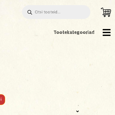
Tootekategooriad
i