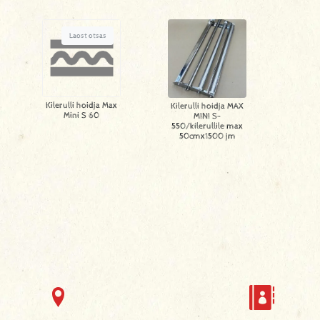
Laost otsas
Kilerulli hoidja Max
Kilerulli hoidja MAX
Mini S 60
MINI S-
550/kilerullile max
50cmx1500 jm