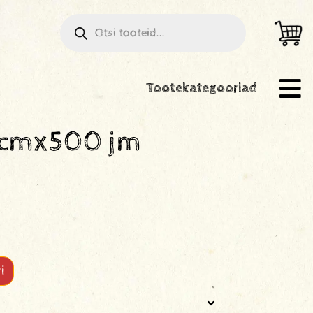
Tootekategooriad
 50cmx500 jm
i