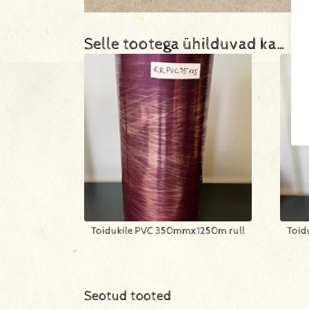
Selle tootega ühilduvad ka…
Toidukile PVC 350mmx1250m rull
Toid
Seotud tooted