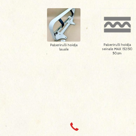
Paberirulli hoidja
Paberirulli hoidja
seinale MAX 152150
lauale
50cm