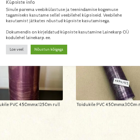
Küpsiste info
Sinule parema veebikülastuse ja teenindamise kogemuse
tagamiseks kasutame sellel veebilehel küpsiseid. Veebilehe
kasutamist jätkates nõustud küpsiste kasutamisega.
Dokumendis on kirjeldatud küpsiste kasutamine Lainekarp OÜ
kodulehel lainekarp.ee.
Loe veel
Nõustun kõigega
ukile PVC 450mmx1250m rull
Toidukile PVC 450mmx300m r