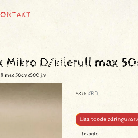
KONTAKT
Max Mikro D/kilerull max
erull max 50cmx500 jm
KRD
SKU:
Lisa toode päringukorv
Lisainfo