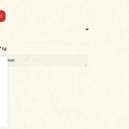
i
 kg
 × 3 mm