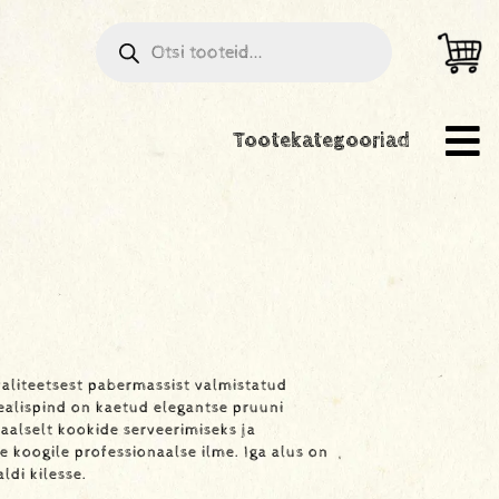
Tootekategooriad
aliteetsest pabermassist valmistatud
pealispind on kaetud elegantse pruuni
aalselt kookide serveerimiseks ja
le koogile professionaalse ilme. Iga alus on
ldi kilesse.