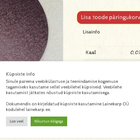
Lisa toode päringukorv
Lisainfo
Kaal
0,07
Mõõtmed
220
Küpsiste info
Sinule parema veebikülastuse ja teenindamise kogemuse
tagamiseks kasutame sellel veebilehel küpsiseid. Veebilehe
kasutamist jätkates nõustud küpsiste kasutamisega.
Dokumendis on kirjeldatud küpsiste kasutamine Lainekarp OÜ
kodulehel lainekarp.ee.
Loe veel
Nõustun kõigega