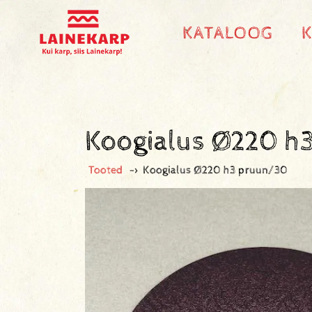
KATALOOG
Koogialus Ø220 h
Tooted
->
Koogialus Ø220 h3 pruun/30