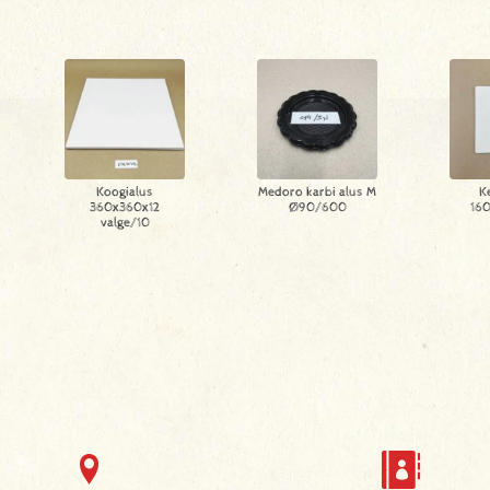
Koogialus
Medoro karbi alus M
K
360x360x12
Ø90/600
16
valge/10