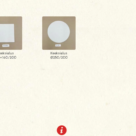
eeksialus
Keeksialus
0×160/200
Ø250/200