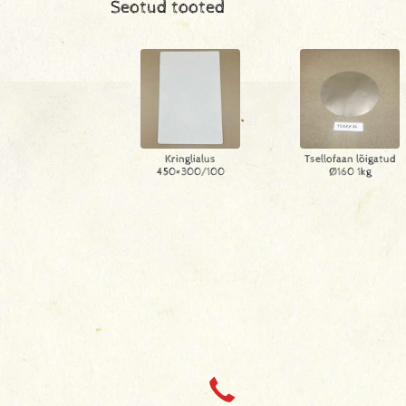
Seotud tooted
Kringlialus
Tsellofaan lõigatud
450×300/100
Ø160 1kg