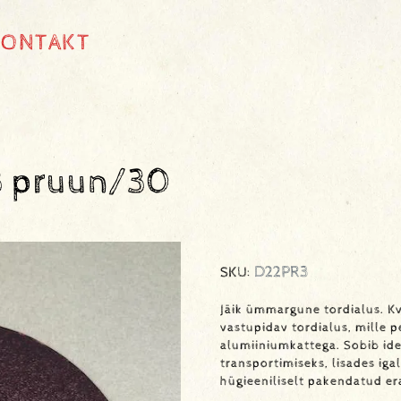
KONTAKT
3 pruun/30
D22PR3
SKU:
Jäik ümmargune tordialus. Kv
vastupidav tordialus, mille 
alumiiniumkattega. Sobib ide
transportimiseks, lisades iga
hügieeniliselt pakendatud era