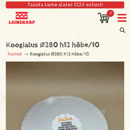
Tasuta tarne alates 122€ ostust!
0
Koogialus Ø280 h12 hõbe/10
Tooted
->
Koogialus Ø280 h12 hõbe/10