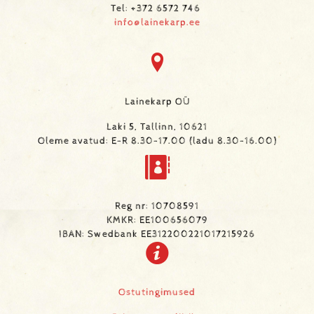
Tel: +372 6572 746
info@lainekarp.ee
Lainekarp OÜ
Laki 5, Tallinn, 10621
Oleme avatud: E-R 8.30-17.00 (ladu 8.30-16.00)
Reg nr: 10708591
KMKR: EE100656079
IBAN: Swedbank EE312200221017215926
Ostutingimused