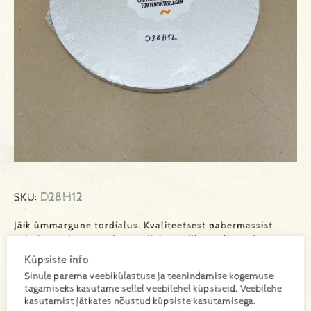
D28H12
SKU:
Jäik ümmargune tordialus. Kvaliteetsest pabermassist
valmistatud vastupidav tordialus, mille pealispind on
kaetud elegantse halli alumiiniumkattega. Sobib ideaalselt
Küpsiste info
kookide serveerimiseks ja transportimiseks, lisades igale
Sinule parema veebikülastuse ja teenindamise kogemuse
koogile professionaalse ilme. Iga alus on hügieeniliselt
tagamiseks kasutame sellel veebilehel küpsiseid. Veebilehe
pakendatud eraldi kilesse.
kasutamist jätkates nõustud küpsiste kasutamisega.