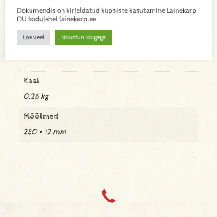
Dokumendis on kirjeldatud küpsiste kasutamine Lainekarp
OÜ kodulehel lainekarp.ee.
Lisa toode päringukorvi
Loe veel
Nõustun kõigega
Lisainfo
Kaal
0,26 kg
Mõõtmed
280 × 12 mm