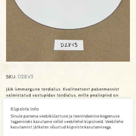
D28V3
SKU:
Jäik ümmargune tordialus. Kvaliteetsest pabermassist
valmistatud vastupidav tordialus, mille pealispind on
kaetud elegantse valge alumiiniumkattega. Sobib
ideaalselt kookide serveerimiseks ja transportimiseks,
Küpsiste info
lisades igale koogile professionaalse ilme. Iga alus on
Sinule parema veebikülastuse ja teenindamise kogemuse
hügieeniliselt pakendatud eraldi kilesse.
tagamiseks kasutame sellel veebilehel küpsiseid. Veebilehe
kasutamist jätkates nõustud küpsiste kasutamisega.