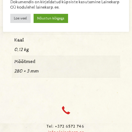
Dokumendis on kirjeldatud küpsiste kasutamine Lainekarp
Lisa toode päringukorvi
OÜ kodulehel lainekarp.ee.
Loe veel
Nõustun kõigega
Lisainfo
Kaal
0,12 kg
Mõõtmed
280 × 3 mm
Tel: +372 6572 746