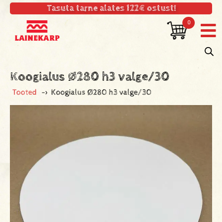
Tasuta tarne alates 122€ ostust!
0
Koogialus Ø280 h3 valge/30
Tooted
->
Koogialus Ø280 h3 valge/30