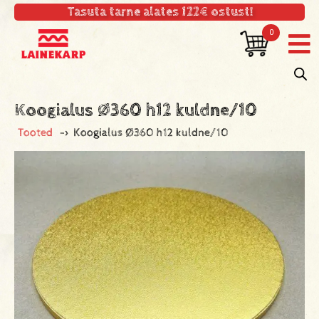
Tasuta tarne alates 122€ ostust!
0
Koogialus Ø360 h12 kuldne/10
Tooted
->
Koogialus Ø360 h12 kuldne/10