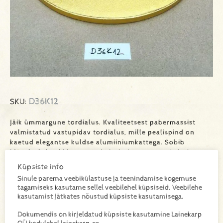
D36K12
SKU:
Jäik ümmargune tordialus. Kvaliteetsest pabermassist
valmistatud vastupidav tordialus, mille pealispind on
kaetud elegantse kuldse alumiiniumkattega. Sobib
ideaalselt kookide serveerimiseks ja transportimiseks,
lisades igale koogile professionaalse ilme. Iga alus on
Küpsiste info
hügieeniliselt pakendatud eraldi kilesse.
Sinule parema veebikülastuse ja teenindamise kogemuse
tagamiseks kasutame sellel veebilehel küpsiseid. Veebilehe
kasutamist jätkates nõustud küpsiste kasutamisega.
Lisa toode päringukorvi
Dokumendis on kirjeldatud küpsiste kasutamine Lainekarp