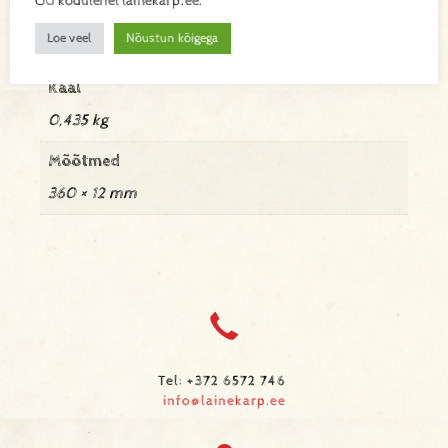
OÜ kodulehel lainekarp.ee.
Lisainfo
Loe veel
Nõustun kõigega
Kaal
0,435 kg
Mõõtmed
360 × 12 mm
Tel: +372 6572 746
info@lainekarp.ee