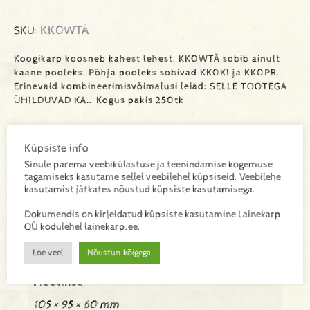
KK0WTÄ
SKU:
Koogikarp koosneb kahest lehest. KK0WTÄ sobib ainult
kaane pooleks. Põhja pooleks sobivad KK0KI ja KK0PR.
Erinevaid kombineerimisvõimalusi leiad: SELLE TOOTEGA
ÜHILDUVAD KA… Kogus pakis 250tk
Küpsiste info
Lisa toode päringukorvi
Sinule parema veebikülastuse ja teenindamise kogemuse
tagamiseks kasutame sellel veebilehel küpsiseid. Veebilehe
Lisainfo
kasutamist jätkates nõustud küpsiste kasutamisega.
Dokumendis on kirjeldatud küpsiste kasutamine Lainekarp
OÜ kodulehel lainekarp.ee.
Kaal
Loe veel
Nõustun kõigega
0,012 kg
Mõõtmed
105 × 95 × 60 mm