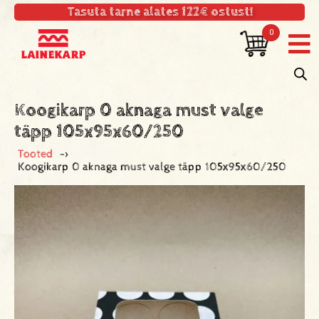
Tasuta tarne alates 122€ ostust!
0
Koogikarp 0 aknaga must valge
täpp 105x95x60/250
Tooted
->
Koogikarp 0 aknaga must valge täpp 105x95x60/250