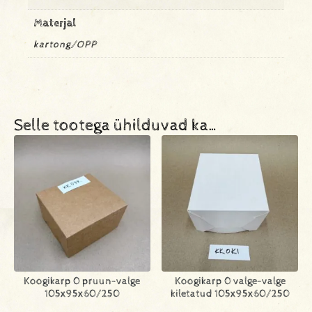
Materjal
kartong/OPP
Selle tootega ühilduvad ka…
Koogikarp 0 pruun-valge
Koogikarp 0 valge-valge
105x95x60/250
kiletatud 105x95x60/250