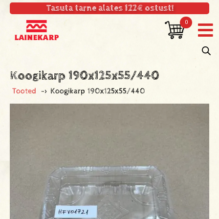
Tasuta tarne alates 122€ ostust!
0
Koogikarp 190x125x55/440
Tooted
->
Koogikarp 190x125x55/440