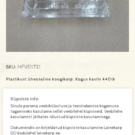
HFV01721
SKU:
Plastikust üheosaline koogikarp. Kogus kastis 440tk
Küpsiste info
Lisa toode päringukorvi
Sinule parema veebikülastuse ja teenindamise kogemuse
tagamiseks kasutame sellel veebilehel küpsiseid. Veebilehe
Lisainfo
kasutamist jätkates nõustud küpsiste kasutamisega.
Dokumendis on kirjeldatud küpsiste kasutamine Lainekarp
OÜ kodulehel lainekarp.ee.