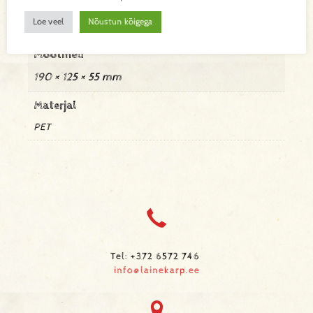
Kaal
Loe veel
Nõustun kõigega
0,022 kg
Mõõtmed
190 × 125 × 55 mm
Materjal
PET
Tel: +372 6572 746
info@lainekarp.ee