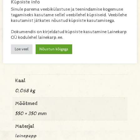
Küpsiste info
kringlite ja teiste küpsetiste serveerimiseks ning
transportimiseks. Hea kandevõime ja kindel
Sinule parema veebikülastuse ja teenindamise kogemuse
tagamiseks kasutame sellel veebilehel küpsiseid. Veebilehe
konstruktsioon tagavad toodete turvalisuse. Kogus pakis
kasutamist jätkates nõustud küpsiste kasutamisega.
100tk.
Dokumendis on kirjeldatud küpsiste kasutamine Lainekarp
OÜ kodulehel lainekarp.ee.
Lisa toode päringukorvi
Loe veel
Nõustun kõigega
Lisainfo
Kaal
0,068 kg
Mõõtmed
550 × 350 mm
Materjal
lainepapp