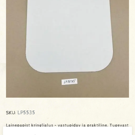
LP5535
SKU:
Lainepapist kringlialus – vastupidav ja praktiline. Tugevast
lainepapist valmistatud kringlialus sobib suurepäraselt