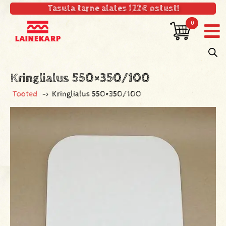
Tasuta tarne alates 122€ ostust!
0
Kringlialus 550×350/100
Tooted
->
Kringlialus 550×350/100