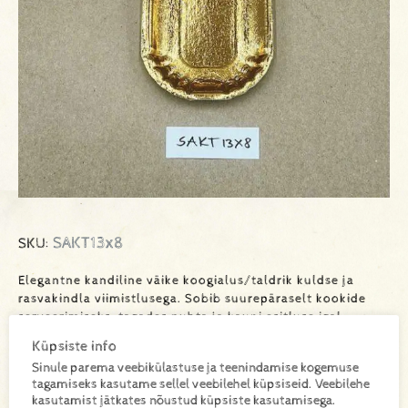
SAKT13x8
SKU:
Elegantne kandiline väike koogialus/taldrik kuldse ja
rasvakindla viimistlusega. Sobib suurepäraselt kookide
serveerimiseks, tagades puhta ja kauni esitluse igal
sündmusel.
Küpsiste info
Sinule parema veebikülastuse ja teenindamise kogemuse
tagamiseks kasutame sellel veebilehel küpsiseid. Veebilehe
kasutamist jätkates nõustud küpsiste kasutamisega.
Lisa toode päringukorvi