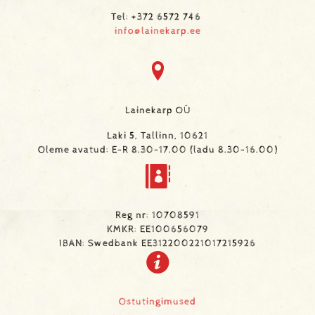
Tel: +372 6572 746
info@lainekarp.ee
Lainekarp OÜ
Laki 5, Tallinn, 10621
Oleme avatud: E-R 8.30-17.00 (ladu 8.30-16.00)
Reg nr: 10708591
KMKR: EE100656079
IBAN: Swedbank EE312200221017215926
Ostutingimused