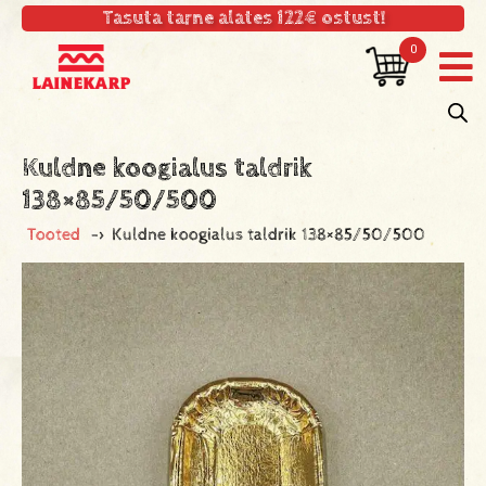
Tasuta tarne alates 122€ ostust!
0
Kuldne koogialus taldrik
138×85/50/500
Tooted
->
Kuldne koogialus taldrik 138×85/50/500