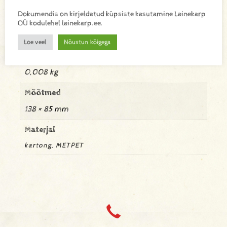
Dokumendis on kirjeldatud küpsiste kasutamine Lainekarp
Lisainfo
OÜ kodulehel lainekarp.ee.
Loe veel
Nõustun kõigega
Kaal
0,008 kg
Mõõtmed
138 × 85 mm
Materjal
kartong, METPET