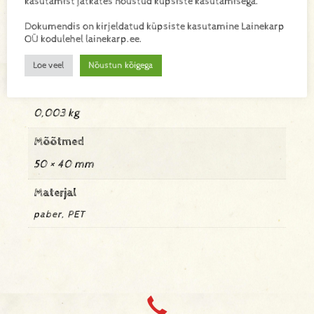
kasutamist jätkates nõustud küpsiste kasutamisega.
Lisa toode päringukorvi
Dokumendis on kirjeldatud küpsiste kasutamine Lainekarp
OÜ kodulehel lainekarp.ee.
Lisainfo
Loe veel
Nõustun kõigega
Kaal
0,003 kg
Mõõtmed
50 × 40 mm
Materjal
paber, PET