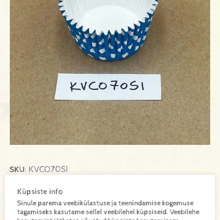
KVCO70SI
SKU:
Kogus kastis 300tk
Küpsiste info
Sinule parema veebikülastuse ja teenindamise kogemuse
tagamiseks kasutame sellel veebilehel küpsiseid. Veebilehe