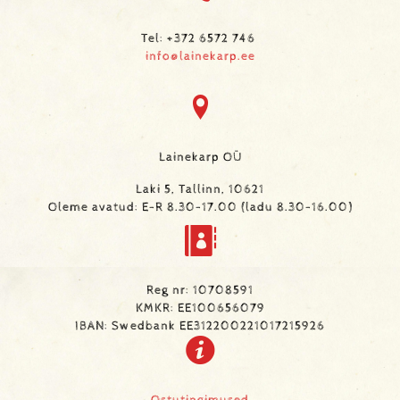
Tel: +372 6572 746
info@lainekarp.ee
Lainekarp OÜ
Laki 5, Tallinn, 10621
Oleme avatud: E-R 8.30-17.00 (ladu 8.30-16.00)
Reg nr: 10708591
KMKR: EE100656079
IBAN: Swedbank EE312200221017215926
Ostutingimused