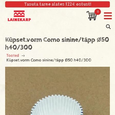
Tasuta tarne alates 122€ ostust!
0
Küpset.vorm Como sinine/täpp Ø50
h40/300
Tooted
->
Küpset.vorm Como sinine/täpp Ø50 h40/300