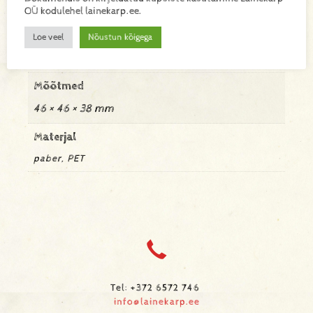
OÜ kodulehel lainekarp.ee.
Kaal
Loe veel
Nõustun kõigega
0,003 kg
Mõõtmed
46 × 46 × 38 mm
Materjal
paber, PET
Tel: +372 6572 746
info@lainekarp.ee