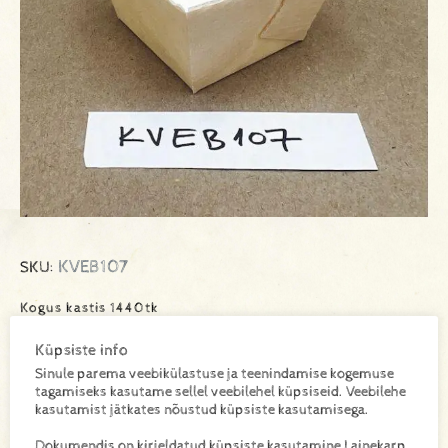
KVEB107
SKU:
Kogus kastis 1440tk
Küpsiste info
Sinule parema veebikülastuse ja teenindamise kogemuse
Lisa toode päringukorvi
tagamiseks kasutame sellel veebilehel küpsiseid. Veebilehe
kasutamist jätkates nõustud küpsiste kasutamisega.
Lisainfo
Dokumendis on kirjeldatud küpsiste kasutamine Lainekarp