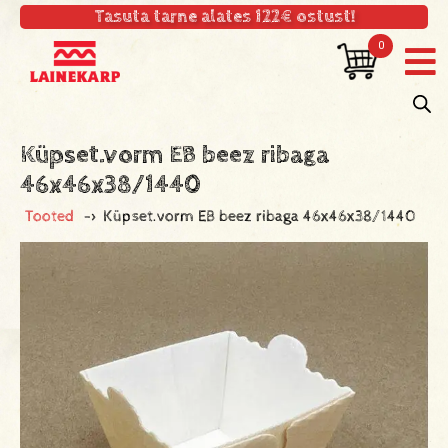
Tasuta tarne alates 122€ ostust!
0
Küpset.vorm EB beez ribaga
46x46x38/1440
Tooted
->
Küpset.vorm EB beez ribaga 46x46x38/1440