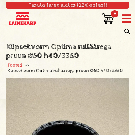
Tasuta tarne alates 122€ ostust!
0
Küpset.vorm Optima rulläärega
pruun Ø50 h40/3360
Tooted
->
Küpset.vorm Optima rulläärega pruun Ø50 h40/3360