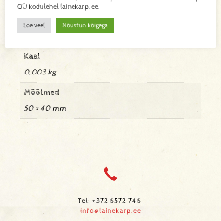
Lisa toode päringukorvi
OÜ kodulehel lainekarp.ee.
Lisainfo
Loe veel
Nõustun kõigega
Kaal
0,003 kg
Mõõtmed
50 × 40 mm
Tel: +372 6572 746
info@lainekarp.ee