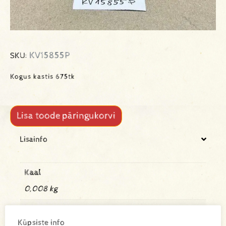
KV15855P
SKU:
Kogus kastis 675tk
Lisa toode päringukorvi
Lisainfo
Kaal
0,008 kg
Mõõtmed
Küpsiste info
158 × 55 × 52 mm