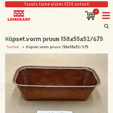
Tasuta tarne alates 122€ ostust!
0
Küpset.vorm pruun 158x55x52/675
Tooted
->
Küpset.vorm pruun 158x55x52/675