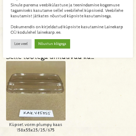
Sinule parema veebikülastuse ja teenindamise kogemuse
tagamiseks kasutame sellel veebilehel küpsiseid. Veebilehe
Materjal
kasutamist jätkates nõustud küpsiste kasutamisega.
paber, PET
Dokumendis on kirjeldatud küpsiste kasutamine Lainekarp
OÜ kodulehel lainekarp.ee.
Loe veel
Nõustun kõigega
Selle tootega ühilduvad ka…
Küpset.vorm plumpy kaas
158x55x25/25/675