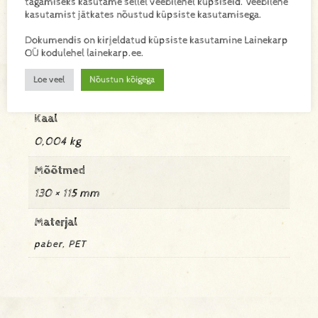
tagamiseks kasutame sellel veebilehel küpsiseid. Veebilehe
kasutamist jätkates nõustud küpsiste kasutamisega.
Lisa toode päringukorvi
Dokumendis on kirjeldatud küpsiste kasutamine Lainekarp
OÜ kodulehel lainekarp.ee.
Lisainfo
Loe veel
Nõustun kõigega
Kaal
0,004 kg
Mõõtmed
130 × 115 mm
Materjal
paber, PET