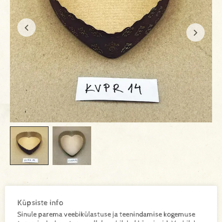
KVAPR14
SKU:
Küpsiste info
Kogus kastis 300tk
Sinule parema veebikülastuse ja teenindamise kogemuse