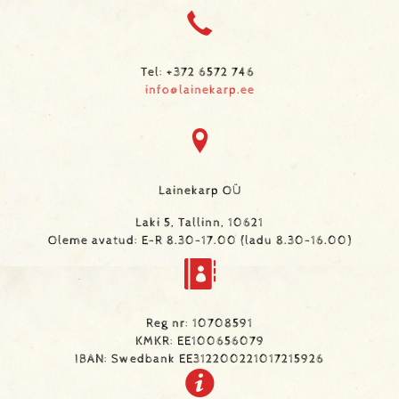
Tel: +372 6572 746
info@lainekarp.ee
Lainekarp OÜ
Laki 5, Tallinn, 10621
Oleme avatud: E-R 8.30-17.00 (ladu 8.30-16.00)
Reg nr: 10708591
KMKR: EE100656079
IBAN: Swedbank EE312200221017215926