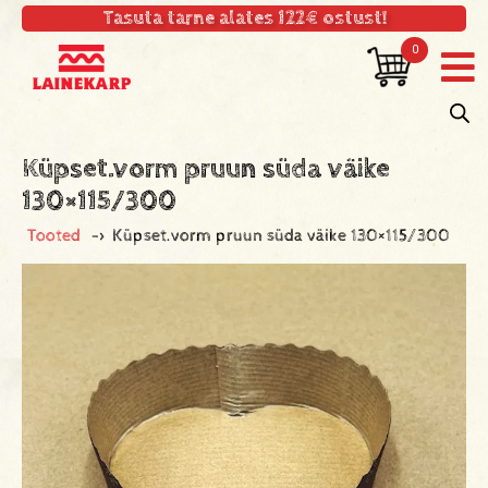
Tasuta tarne alates 122€ ostust!
0
Küpset.vorm pruun süda väike
130×115/300
Tooted
->
Küpset.vorm pruun süda väike 130×115/300