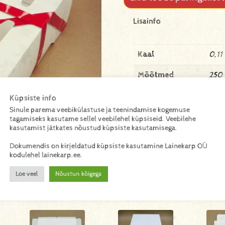
Lisainfo
Kaal
0,11
Mõõtmed
250 
Materjal
mikr
Küpsiste info
Sinule parema veebikülastuse ja teenindamise kogemuse
tagamiseks kasutame sellel veebilehel küpsiseid. Veebilehe
kasutamist jätkates nõustud küpsiste kasutamisega.
Dokumendis on kirjeldatud küpsiste kasutamine Lainekarp OÜ
kodulehel lainekarp.ee.
Loe veel
Nõustun kõigega