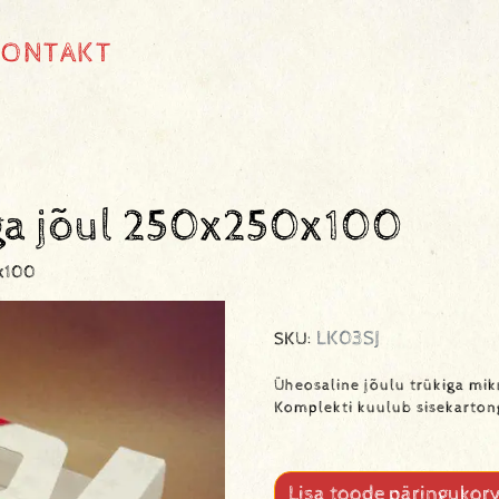
KONTAKT
ga jõul 250x250x100
0x100
LK03SJ
SKU:
Üheosaline jõulu trükiga mik
Komplekti kuulub sisekart
Lisa toode päringukorv