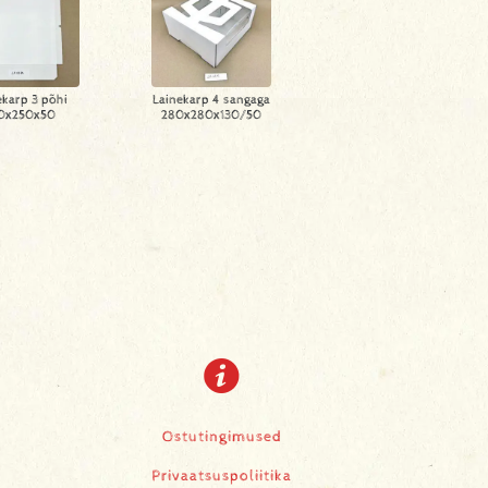
ekarp 3 põhi
Lainekarp 4 sangaga
0x250x50
280x280x130/50
Ostutingimused
Privaatsuspoliitika