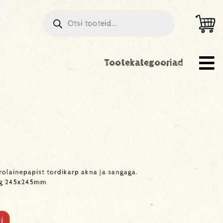
Tootekategooriad
rolainepapist tordikarp akna ja sangaga.
ong 245x245mm
i