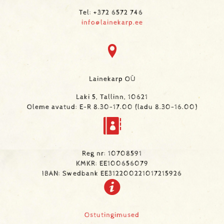
Tel: +372 6572 746
info@lainekarp.ee
Lainekarp OÜ
Laki 5, Tallinn, 10621
Oleme avatud: E-R 8.30-17.00 (ladu 8.30-16.00)
Reg nr: 10708591
KMKR: EE100656079
IBAN: Swedbank EE312200221017215926
Ostutingimused