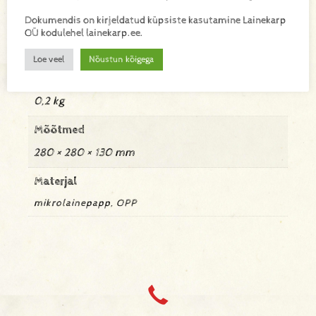
Dokumendis on kirjeldatud küpsiste kasutamine Lainekarp
Lisainfo
OÜ kodulehel lainekarp.ee.
Loe veel
Nõustun kõigega
Kaal
0,2 kg
Mõõtmed
280 × 280 × 130 mm
Materjal
mikrolainepapp, OPP