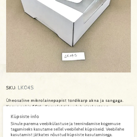
LK04S
SKU:
Üheosaline mikrolainepapist tordikarp akna ja sangaga.
Kogus pakis 50tk. Komplekti kuulub sisekartong
275x275mm
Küpsiste info
Sinule parema veebikülastuse ja teenindamise kogemuse
tagamiseks kasutame sellel veebilehel küpsiseid. Veebilehe
kasutamist jätkates nõustud küpsiste kasutamisega.
Lisa toode päringukorvi