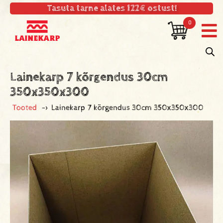
Tasuta tarne alates 122€ ostust!
0
Lainekarp 7 kõrgendus 30cm
350x350x300
Tooted
->
Lainekarp 7 kõrgendus 30cm 350x350x300