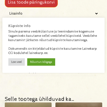
Lisa toode päringukorvi
Lisainfo
Küpsiste info
Kaal
Sinule parema veebikülastuse ja teenindamise kogemuse
tagamiseks kasutame sellel veebilehel küpsiseid. Veebilehe
0,164 kg
kasutamist jätkates nõustud küpsiste kasutamisega.
Mõõtmed
Dokumendis on kirjeldatud küpsiste kasutamine Lainekarp
OÜ kodulehel lainekarp.ee.
350 × 350 × 300 mm
Loe veel
Nõustun kõigega
Materjal
mikrolainepapp
Selle tootega ühilduvad ka…