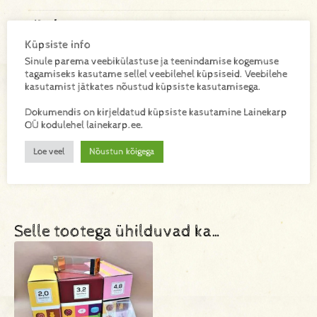
Kaal
Küpsiste info
0,296 kg
Sinule parema veebikülastuse ja teenindamise kogemuse
tagamiseks kasutame sellel veebilehel küpsiseid. Veebilehe
Mõõtmed
kasutamist jätkates nõustud küpsiste kasutamisega.
20 × 60 mm
Dokumendis on kirjeldatud küpsiste kasutamine Lainekarp
OÜ kodulehel lainekarp.ee.
Materjal
PPBO/SM
Loe veel
Nõustun kõigega
Selle tootega ühilduvad ka…