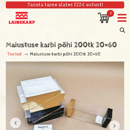
Tasuta tarne alates 122€ ostust!
0
Maiustuse karbi põhi 200tk 20×60
Tooted
->
Maiustuse karbi põhi 200tk 20×60