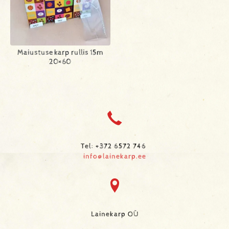
Maiustuse karp rullis 15m
20×60
Tel: +372 6572 746
info@lainekarp.ee
Lainekarp OÜ