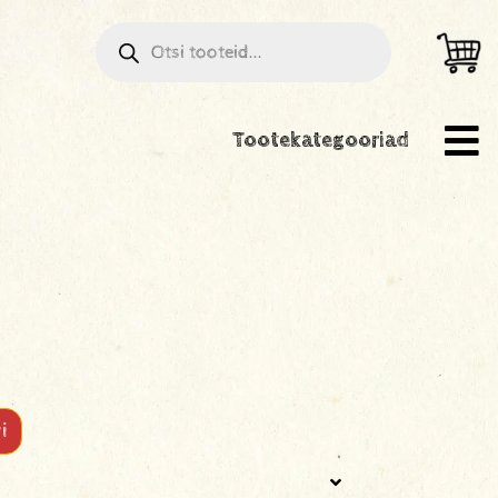
Tootekategooriad
i