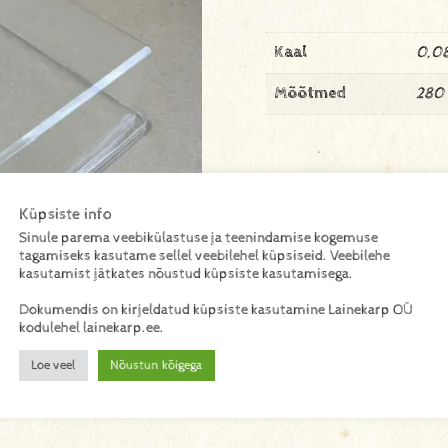
Kaal
0,08
Mõõtmed
280 
Küpsiste info
Sinule parema veebikülastuse ja teenindamise kogemuse
tagamiseks kasutame sellel veebilehel küpsiseid. Veebilehe
kasutamist jätkates nõustud küpsiste kasutamisega.
Dokumendis on kirjeldatud küpsiste kasutamine Lainekarp OÜ
kodulehel lainekarp.ee.
Loe veel
Nõustun kõigega