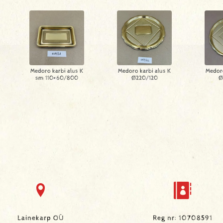
Medoro karbi alus K
Medoro karbi alus K
Medoro
sm 110×60/800
Ø220/120
Ø
Lainekarp OÜ
Reg nr: 10708591