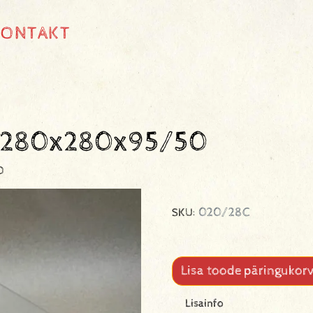
KONTAKT
s 280x280x95/50
0
020/28C
SKU:
Lisa toode päringukorv
Lisainfo