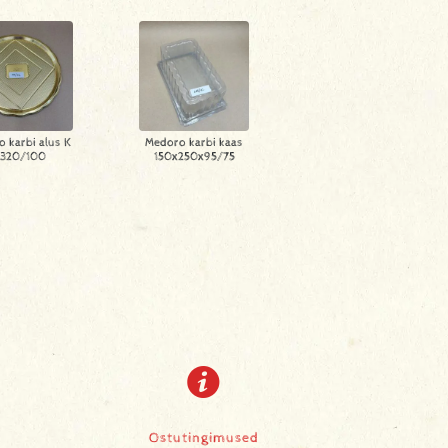
 karbi alus K
Medoro karbi kaas
320/100
150x250x95/75
Ostutingimused