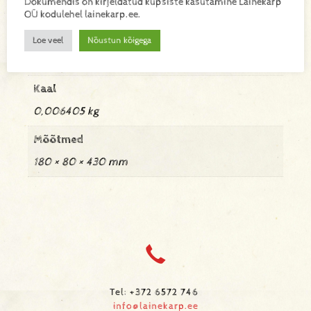
Dokumendis on kirjeldatud küpsiste kasutamine Lainekarp
Lisa toode päringukorvi
OÜ kodulehel lainekarp.ee.
Loe veel
Nõustun kõigega
Lisainfo
Kaal
0,006405 kg
Mõõtmed
180 × 80 × 430 mm
Tel: +372 6572 746
info@lainekarp.ee