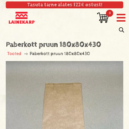
Tasuta tarne alates 122€ ostust!
0
Paberkott pruun 180x80x430
Tooted
->
Paberkott pruun 180x80x430