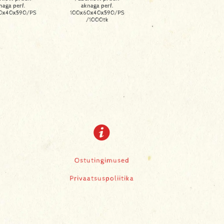
naga perf.
aknaga perf.
0x40x590/PS
100x60x40x590/PS
/1000tk
Ostutingimused
Privaatsuspoliitika