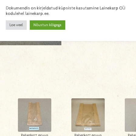
Dokumendis on kirjeldatud küpsiste kasutamine Lainekarp OÜ
kodulehel lainekarp.ee.
Loe veel
Nõustun kõigega
Paberkott pruun
Paberkott pruun
Pabe