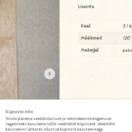
Lisainfo
Kaal
3,1 k
Mõõtmed
120 
Materjal
pabe
Küpsiste info
Sinule parema veebikülastuse ja teenindamise kogemuse
tagamiseks kasutame sellel veebilehel küpsiseid. Veebilehe
kasutamist jätkates nõustud küpsiste kasutamisega.