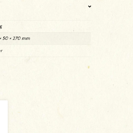
g
× 50 × 270 mm
r