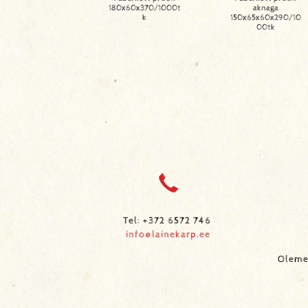
180x60x370/1000t
aknaga
k
150x65x60x290/10
00tk
Tel: +372 6572 746
info@lainekarp.ee
Oleme 