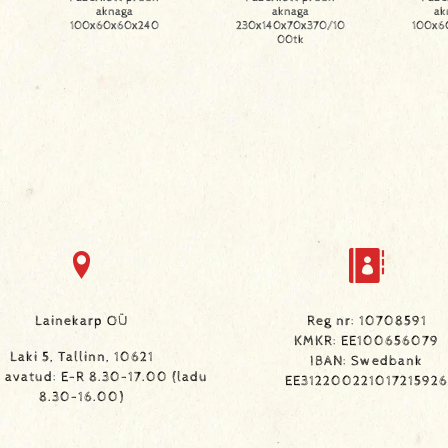
aknaga
aknaga
ak
100x60x60x240
230x140x70x370/10
100x6
00tk
Lainekarp OÜ
Reg nr: 10708591
KMKR: EE100656079
Laki 5, Tallinn, 10621
IBAN: Swedbank
avatud: E-R 8.30-17.00 (ladu
EE312200221017215926
8.30-16.00)