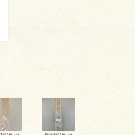
rkott pruun
Paberkott pruun