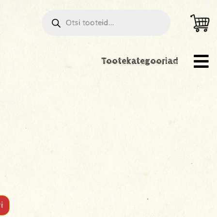
Tootekategooriad
i