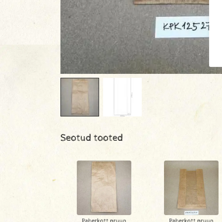
Seotud tooted
Paberkott pruun
Paberkott pruun