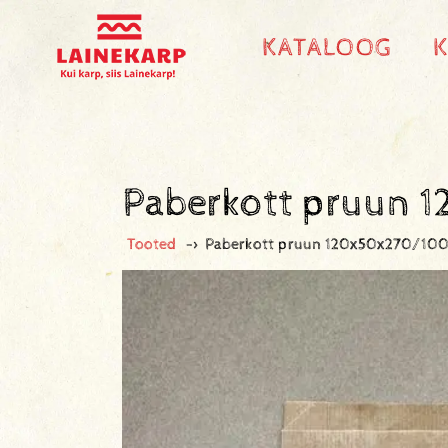
KATALOOG
Paberkott pruun 
Tooted
->
Paberkott pruun 120x50x270/10