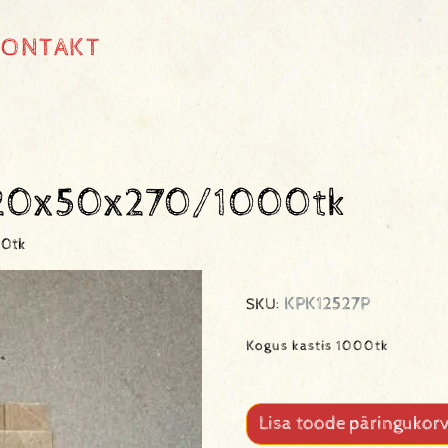
KONTAKT
120x50x270/1000tk
00tk
KPK12527P
SKU:
Kogus kastis 1000tk
Lisa toode päringukorv