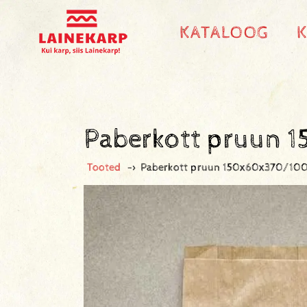
KATALOOG
Paberkott pruun
Tooted
->
Paberkott pruun 150x60x370/10