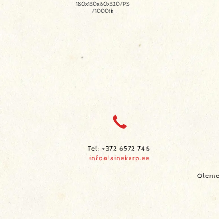
180x130x60x320/PS
/1000tk
Tel: +372 6572 746
info@lainekarp.ee
Oleme 