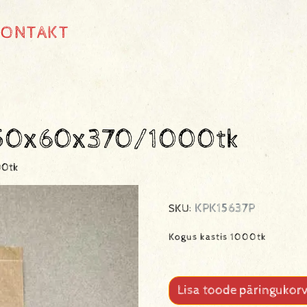
KONTAKT
 150x60x370/1000tk
00tk
KPK15637P
SKU:
Kogus kastis 1000tk
Lisa toode päringukorv