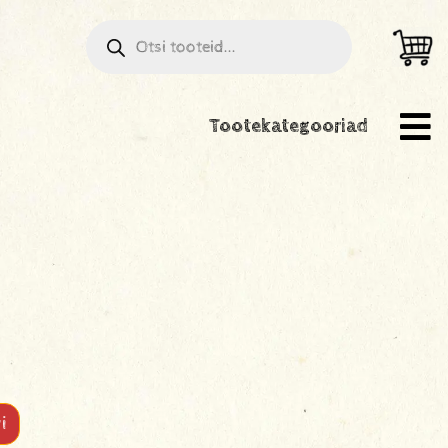
Tootekategooriad
i