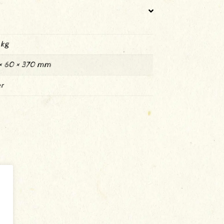
 kg
× 60 × 370 mm
r