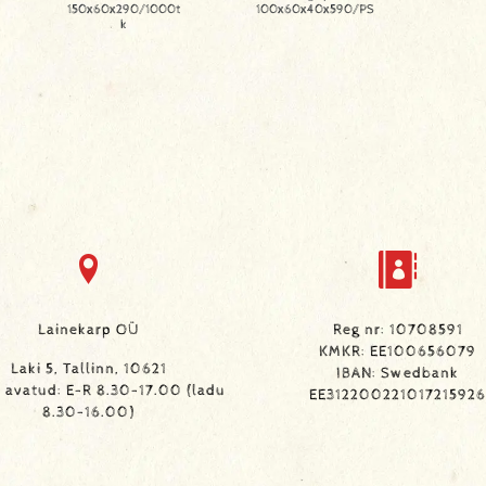
150x60x290/1000t
100x60x40x590/PS
k
Lainekarp OÜ
Reg nr: 10708591
KMKR: EE100656079
Laki 5, Tallinn, 10621
IBAN: Swedbank
avatud: E-R 8.30-17.00 (ladu
EE312200221017215926
8.30-16.00)