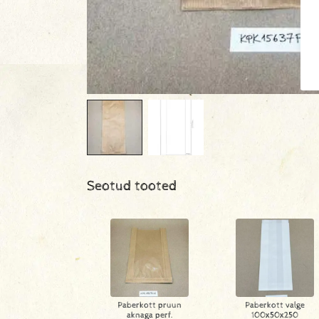
Seotud tooted
Paberkott pruun
Paberkott valge
aknaga perf.
100x50x250