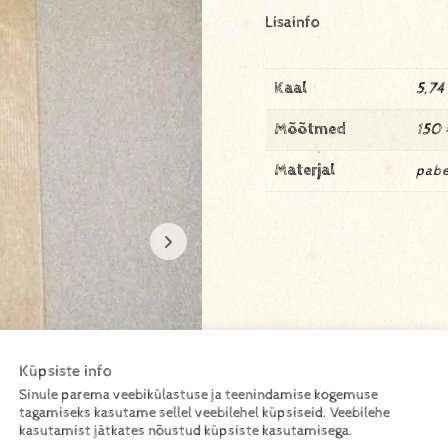
Lisainfo
Kaal
5,74
Mõõtmed
150 
Materjal
pabe
Küpsiste info
Sinule parema veebikülastuse ja teenindamise kogemuse
tagamiseks kasutame sellel veebilehel küpsiseid. Veebilehe
kasutamist jätkates nõustud küpsiste kasutamisega.