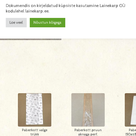
Dokumendis on kirjeldatud küpsiste kasutamine Lainekarp OÜ
kodulehel lainekarp.ee.
Loe veel
Nõustun kõigega
Paberkott valge
Paberkott pruun
Pabe
trükk
aknaga perf.
150x6