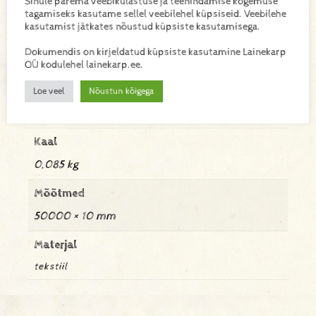
Sinule parema veebikülastuse ja teenindamise kogemuse
kuju, lisades igale projektile stiilse ja kvaliteetse ilme.
tagamiseks kasutame sellel veebilehel küpsiseid. Veebilehe
kasutamist jätkates nõustud küpsiste kasutamisega.
Dokumendis on kirjeldatud küpsiste kasutamine Lainekarp
Lisa toode päringukorvi
OÜ kodulehel lainekarp.ee.
Loe veel
Nõustun kõigega
Lisainfo
Kaal
0,085 kg
Mõõtmed
50000 × 10 mm
Materjal
tekstiil