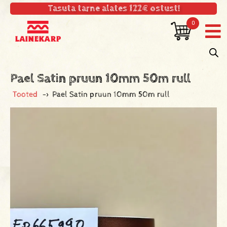
Tasuta tarne alates 122€ ostust!
0
Pael Satin pruun 10mm 50m rull
Tooted
->
Pael Satin pruun 10mm 50m rull