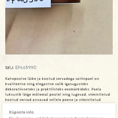
EP665990
SKU:
Kahepoolse läike ja kootud servadega satiinpael on
kvaliteetne ning elegantne valik igasugusteks
dekoratiivseteks ja praktilisteks eesmärkideks. Paela
luksuslik läige mõlemal poolel ning tugevad, viimistletud
kootud servad annavad sellele peene ja viimistletud
välimuse. Sobib suurepäraselt kingituste pakkimiseks,
lilleseadeteks, käsitööks, õmblustöödeks ja pidulikeks
Küpsiste info
dekoratsioonideks. Satiinpael seob kaunilt ja hoiab hästi