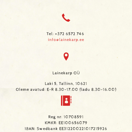
Tel: +372 6572 746
info@lainekarp.ee
Lainekarp OÜ
Laki 5, Tallinn, 10621
Oleme avatud: E-R 8.30-17.00 (ladu 8.30-16.00)
Reg nr: 10708591
KMKR: EE100656079
IBAN: Swedbank EE312200221017215926