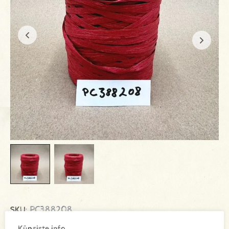
PC388208
SKU:
Küpsiste info