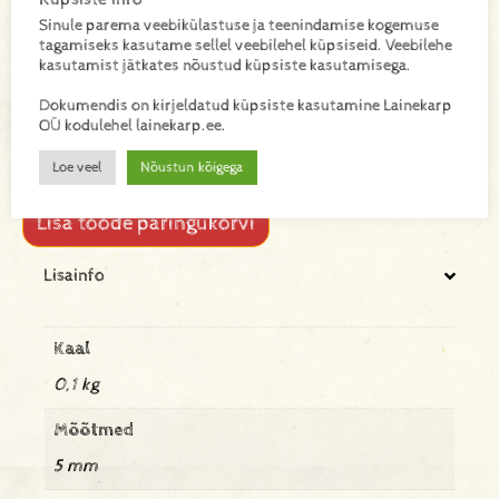
Paberpael – looduslik ja stiilne pakkimislahendus. Tugev
Sinule parema veebikülastuse ja teenindamise kogemuse
ja keskkonnasõbralik paberpael, sobib suurepäraselt
tagamiseks kasutame sellel veebilehel küpsiseid. Veebilehe
kingituste, toodete ja käsitöö esemete sidumiseks ning
kasutamist jätkates nõustud küpsiste kasutamisega.
dekoreerimiseks. Naturaalne tekstuur ja maalähedane
välimus teevad sellest ideaalse valiku ökoloogilise ja
Dokumendis on kirjeldatud küpsiste kasutamine Lainekarp
esteetilise pakendamise jaoks. Lihtne sõlmida, sobib hästi
OÜ kodulehel lainekarp.ee.
ka siltide kinnitamiseks.
Loe veel
Nõustun kõigega
Lisa toode päringukorvi
Lisainfo
Kaal
0,1 kg
Mõõtmed
5 mm