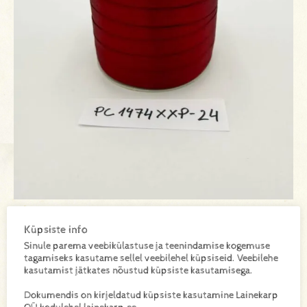
Küpsiste info
PC1474XXP-24
SKU:
Sinule parema veebikülastuse ja teenindamise kogemuse
tagamiseks kasutame sellel veebilehel küpsiseid. Veebilehe
kasutamist jätkates nõustud küpsiste kasutamisega.
Lisa toode päringukorvi
Dokumendis on kirjeldatud küpsiste kasutamine Lainekarp