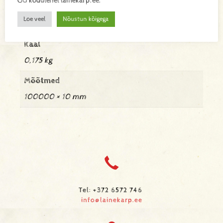
OÜ kodulehel lainekarp.ee.
Lisainfo
Loe veel
Nõustun kõigega
Kaal
0,175 kg
Mõõtmed
100000 × 10 mm
Tel: +372 6572 746
info@lainekarp.ee