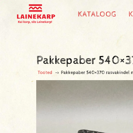
KATALOOG
Pakkepaber 540×3
Tooted
->
Pakkepaber 540×370 rasvakindel 