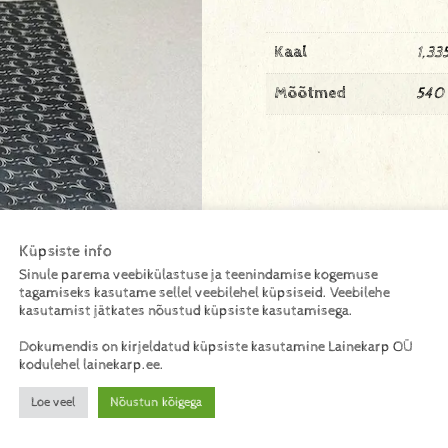
Kaal
1,33
Mõõtmed
540
Küpsiste info
Sinule parema veebikülastuse ja teenindamise kogemuse
tagamiseks kasutame sellel veebilehel küpsiseid. Veebilehe
kasutamist jätkates nõustud küpsiste kasutamisega.
Dokumendis on kirjeldatud küpsiste kasutamine Lainekarp OÜ
kodulehel lainekarp.ee.
Loe veel
Nõustun kõigega