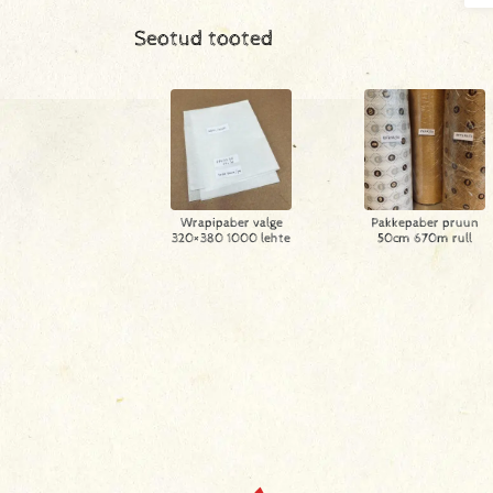
Seotud tooted
Wrapipaber valge
Pakkepaber pruun
320×380 1000 lehte
50cm 670m rull