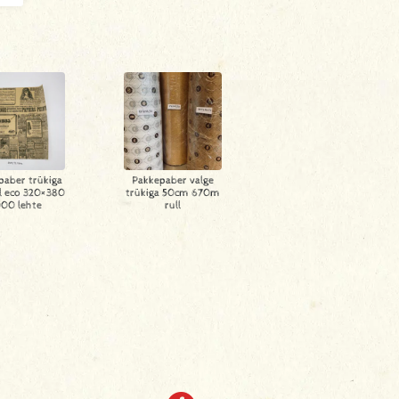
paber trükiga
Pakkepaber valge
l eco 320×380
trükiga 50cm 670m
000 lehte
rull