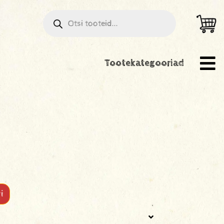
Tootekategooriad
i