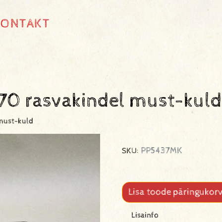
KONTAKT
70 rasvakindel must-kuld
must-kuld
PP5437MK
SKU:
Lisa toode päringukorv
Lisainfo