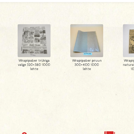
Wrapipaber trükiga
Wrapipaber pruun
Wrapi
valge 320×380 1000
300×400 1000
natura
lehte
lehte
1