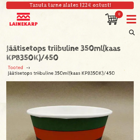
Tasuta tarne alates 122€ ostust!
0
Jäätisetops triibuline 350ml(kaas
KPB350K)/450
Tooted
->
Jäätisetops triibuline 350ml(kaas KPB350K)/450