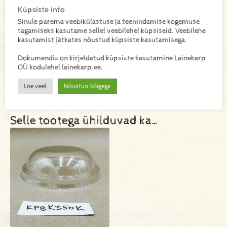
Kaal
Küpsiste info
Sinule parema veebikülastuse ja teenindamise kogemuse
0,007 kg
tagamiseks kasutame sellel veebilehel küpsiseid. Veebilehe
kasutamist jätkates nõustud küpsiste kasutamisega.
Materjal
Dokumendis on kirjeldatud küpsiste kasutamine Lainekarp
kartong, PET
OÜ kodulehel lainekarp.ee.
Loe veel
Nõustun kõigega
Selle tootega ühilduvad ka…