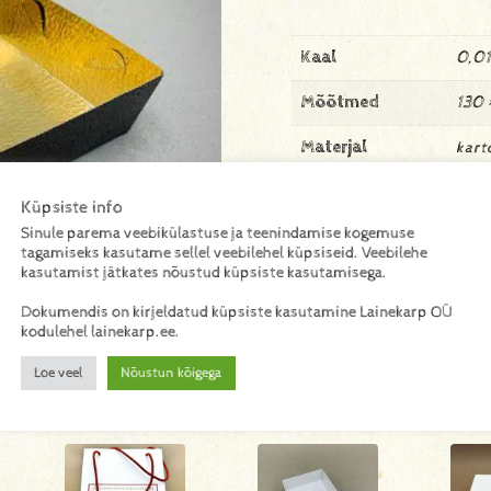
Kaal
0,01
Mõõtmed
130 
Materjal
kart
Küpsiste info
Sinule parema veebikülastuse ja teenindamise kogemuse
tagamiseks kasutame sellel veebilehel küpsiseid. Veebilehe
kasutamist jätkates nõustud küpsiste kasutamisega.
Dokumendis on kirjeldatud küpsiste kasutamine Lainekarp OÜ
kodulehel lainekarp.ee.
Loe veel
Nõustun kõigega