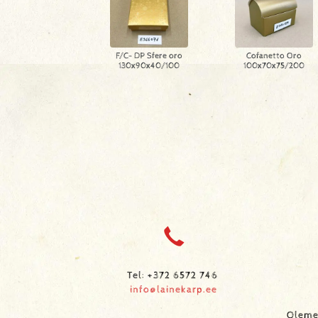
F/C- DP Sfere oro
Cofanetto Oro
130x90x40/100
100x70x75/200
Tel: +372 6572 746
info@lainekarp.ee
Oleme 