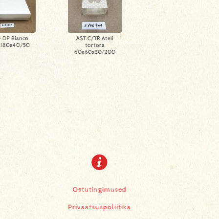
- DP Bianco
AST.C/TR Ateli
x180x40/50
tortora
60x60x30/200
Ostutingimused
Privaatsuspoliitika