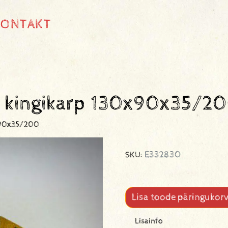
KONTAKT
s kingikarp 130x90x35/2
0x90x35/200
E332830
SKU:
Lisa toode päringukorv
Lisainfo