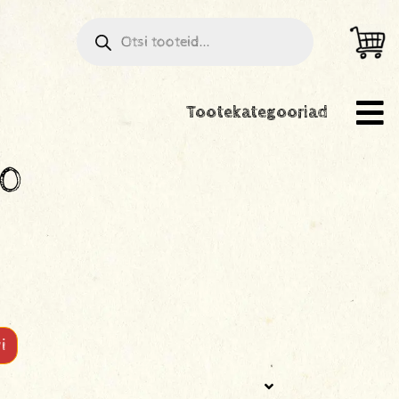
Tootekategooriad
00
i