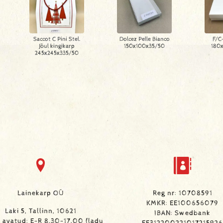
Saccot C Pini Stel.
Dolcez Pelle Bianco
F/C
Jõul kingikarp
150x100x35/50
180
245x245x335/50
Lainekarp OÜ
Reg nr: 10708591
KMKR: EE100656079
Laki 5, Tallinn, 10621
IBAN: Swedbank
avatud: E-R 8.30-17.00 (ladu
EE312200221017215926