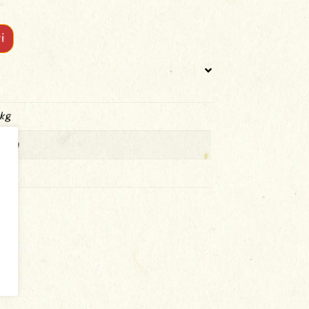
i
 kg
 mm
r