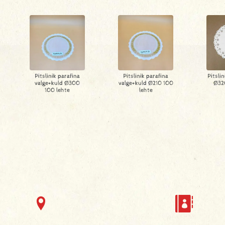
Pitslinik parafina
Pitslinik parafina
Pitsli
valge+kuld Ø300
valge+kuld Ø210 100
Ø32
100 lehte
lehte