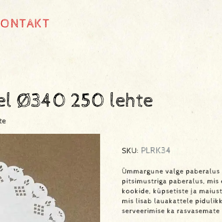
KONTAKT
del Ø340 250 lehte
te
PLRK34
SKU:
Ümmargune valge paberalus d
pitsimustriga paberalus, mis
kookide, küpsetiste ja maiust
mis lisab lauakattele pidulik
serveerimise ka rasvasemate