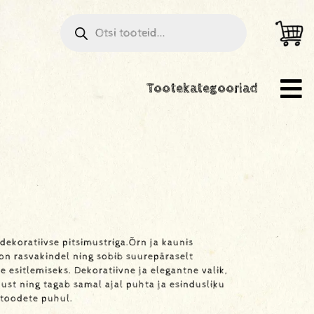
Tootekategooriad
ekoratiivse pitsimustriga.Õrn ja kaunis
 on rasvakindel ning sobib suurepäraselt
e esitlemiseks. Dekoratiivne ja elegantne valik,
kust ning tagab samal ajal puhta ja esindusliku
 toodete puhul.