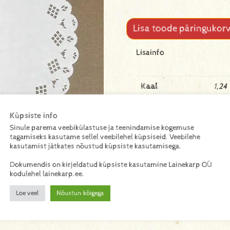
Lisa toode päringukorv
Lisainfo
Kaal
1,24
Mõõtmed
340
Küpsiste info
Sinule parema veebikülastuse ja teenindamise kogemuse
Materjal
pabe
tagamiseks kasutame sellel veebilehel küpsiseid. Veebilehe
kasutamist jätkates nõustud küpsiste kasutamisega.
Dokumendis on kirjeldatud küpsiste kasutamine Lainekarp OÜ
kodulehel lainekarp.ee.
Loe veel
Nõustun kõigega