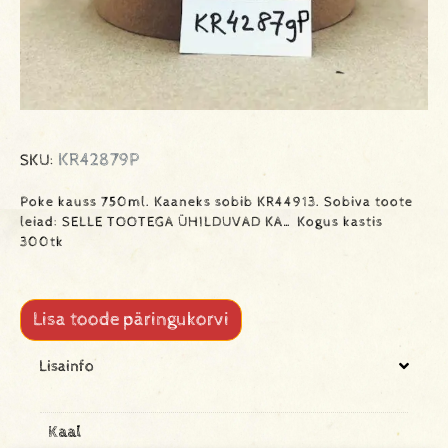
KR42879P
SKU:
Poke kauss 750ml. Kaaneks sobib KR44913. Sobiva toote
leiad: SELLE TOOTEGA ÜHILDUVAD KA… Kogus kastis
300tk
Lisa toode päringukorvi
Lisainfo
Kaal