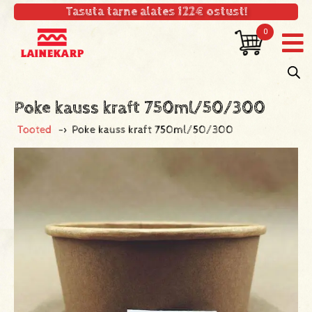
Tasuta tarne alates 122€ ostust!
0
Poke kauss kraft 750ml/50/300
Tooted
->
Poke kauss kraft 750ml/50/300