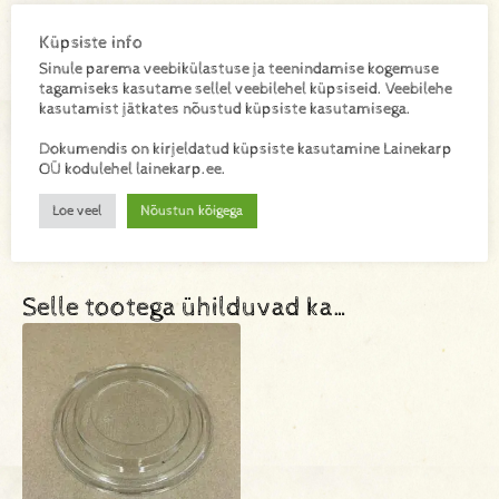
0,015 kg
Küpsiste info
Mõõtmed
Sinule parema veebikülastuse ja teenindamise kogemuse
tagamiseks kasutame sellel veebilehel küpsiseid. Veebilehe
140 × 60 mm
kasutamist jätkates nõustud küpsiste kasutamisega.
Materjal
Dokumendis on kirjeldatud küpsiste kasutamine Lainekarp
OÜ kodulehel lainekarp.ee.
Kartong/PE
Loe veel
Nõustun kõigega
Selle tootega ühilduvad ka…