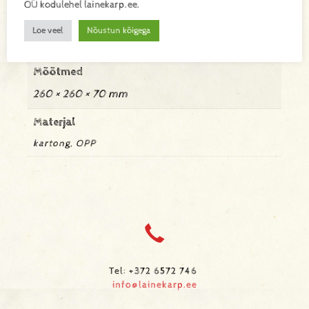
OÜ kodulehel lainekarp.ee.
Kaal
Loe veel
Nõustun kõigega
0,08 kg
Mõõtmed
260 × 260 × 70 mm
Materjal
kartong, OPP
Tel: +372 6572 746
info@lainekarp.ee