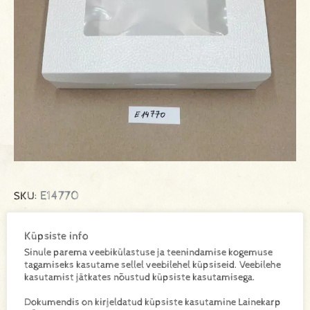
E14770
SKU:
Küpsiste info
Lisa toode päringukorvi
Sinule parema veebikülastuse ja teenindamise kogemuse
tagamiseks kasutame sellel veebilehel küpsiseid. Veebilehe
kasutamist jätkates nõustud küpsiste kasutamisega.
Lisainfo
Dokumendis on kirjeldatud küpsiste kasutamine Lainekarp