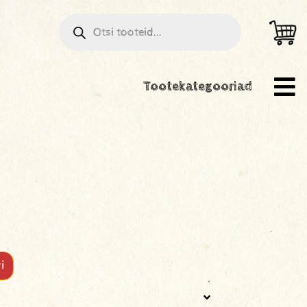
Tootekategooriad
i