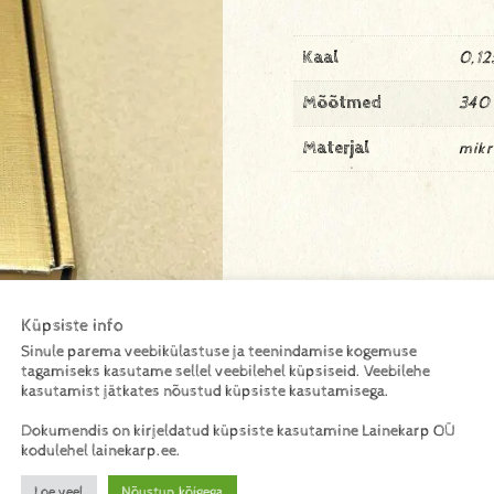
Kaal
0,12
Mõõtmed
340
Materjal
mikr
Küpsiste info
Sinule parema veebikülastuse ja teenindamise kogemuse
tagamiseks kasutame sellel veebilehel küpsiseid. Veebilehe
kasutamist jätkates nõustud küpsiste kasutamisega.
Dokumendis on kirjeldatud küpsiste kasutamine Lainekarp OÜ
kodulehel lainekarp.ee.
Loe veel
Nõustun kõigega