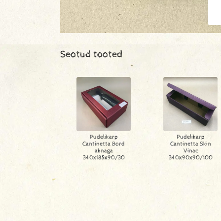
Seotud tooted
Pudelikarp
Pudelikarp
Cantinetta Bord
Cantinetta Skin
aknaga
Vinac
340x185x90/30
340x90x90/100