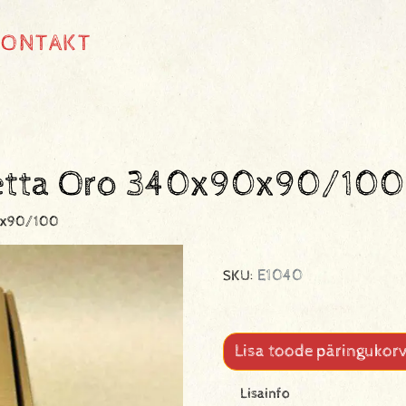
KONTAKT
netta Oro 340x90x90/100
90x90/100
E1040
SKU:
Lisa toode päringukorv
Lisainfo