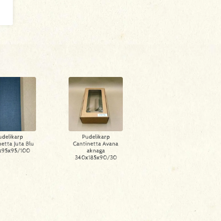
udelikarp
Pudelikarp
etta Juta Blu
Cantinetta Avana
x95x95/100
aknaga
340x185x90/30