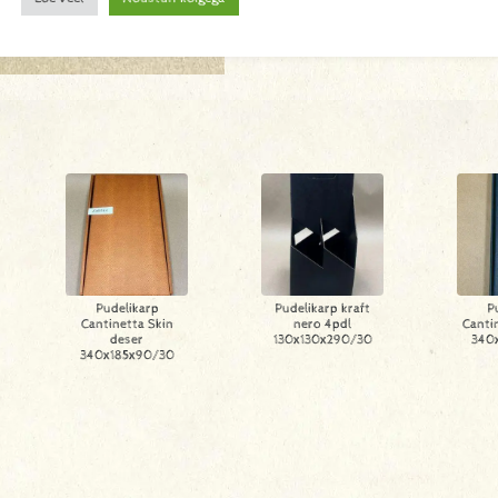
Pudelikarp
Pudelikarp kraft
P
Cantinetta Skin
nero 4pdl
Cantin
deser
130x130x290/30
340
340x185x90/30