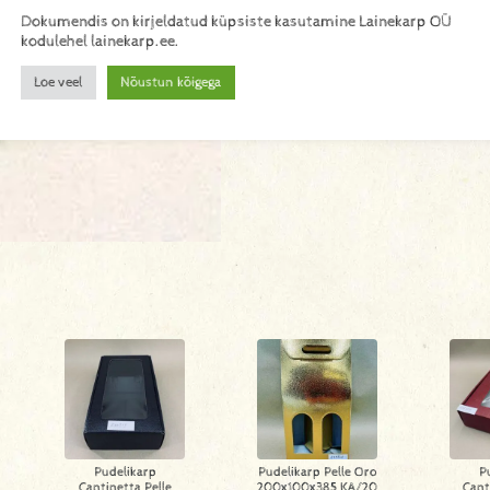
Dokumendis on kirjeldatud küpsiste kasutamine Lainekarp OÜ
kodulehel lainekarp.ee.
Loe veel
Nõustun kõigega
Pudelikarp
Pudelikarp Pelle Oro
P
Cantinetta Pelle
200x100x385 KA/20
Cant