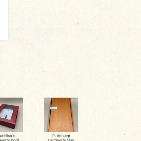
udelikarp
Pudelikarp
inetta Bord
Cantinetta Skin