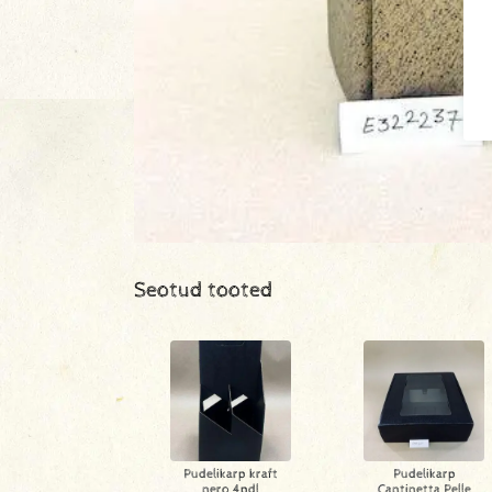
Seotud tooted
Pudelikarp kraft
Pudelikarp
nero 4pdl
Cantinetta Pelle