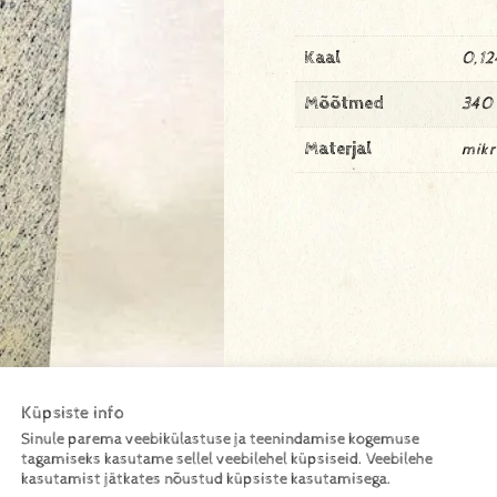
Kaal
0,12
Mõõtmed
340 
Materjal
mikr
Küpsiste info
Sinule parema veebikülastuse ja teenindamise kogemuse
tagamiseks kasutame sellel veebilehel küpsiseid. Veebilehe
kasutamist jätkates nõustud küpsiste kasutamisega.