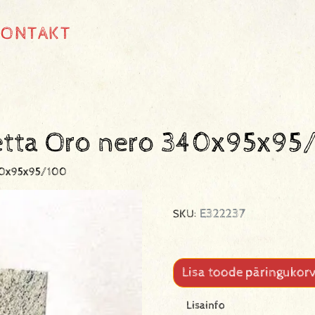
KONTAKT
netta Oro nero 340x95x95
340x95x95/100
E322237
SKU:
Lisa toode päringukorv
Lisainfo