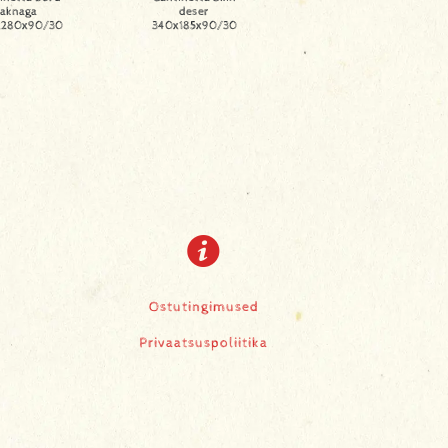
aknaga
deser
x280x90/30
340x185x90/30
Ostutingimused
Privaatsuspoliitika