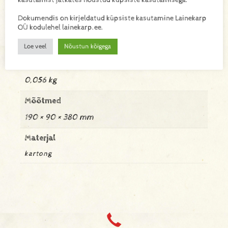
Lisa toode päringukorvi
Dokumendis on kirjeldatud küpsiste kasutamine Lainekarp
OÜ kodulehel lainekarp.ee.
Lisainfo
Loe veel
Nõustun kõigega
Kaal
0,056 kg
Mõõtmed
190 × 90 × 380 mm
Materjal
kartong