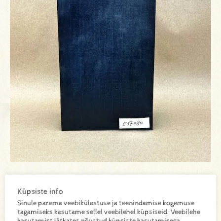
E17080
SKU:
Küpsiste info
Sinule parema veebikülastuse ja teenindamise kogemuse
tagamiseks kasutame sellel veebilehel küpsiseid. Veebilehe
kasutamist jätkates nõustud küpsiste kasutamisega.