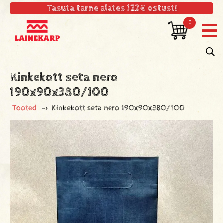
Tasuta tarne alates 122€ ostust!
0
Kinkekott seta nero
190x90x380/100
Tooted
->
Kinkekott seta nero 190x90x380/100