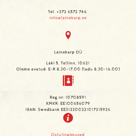
Tel: +372 6572 746
info@lainekarp.ee
Lainekarp OÜ
Laki 5, Tallinn, 10621
Oleme avatud: E-R 8.30-17.00 (ladu 8.30-16.00)
Reg nr: 10708591
KMKR: EE100656079
IBAN: Swedbank EE312200221017215926
Ostutingimused